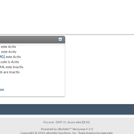
B
este
Activ
e
este
Activ
MG]
este
Activ
code is
Activ
TML este
Inactiv
ks
are
Inactiv
rum
Fus orar: GMT +3. Acum este
22:51
.
Powered by vBulletin™ Versiunea 4.2.0
Copyright © 2026 vBulletin Solutions, Inc. Toate drepturile rezervate.