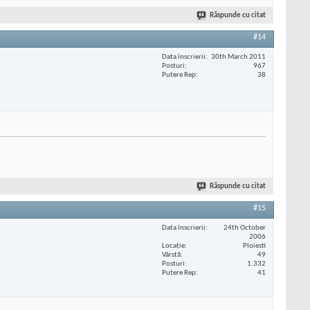
Răspunde cu citat
#14
Data înscrierii
30th March 2011
Posturi
967
Putere Rep
38
Răspunde cu citat
#15
Data înscrierii
24th October
2006
Locaţie
Ploiesti
Vârstă
49
Posturi
1.332
Putere Rep
41