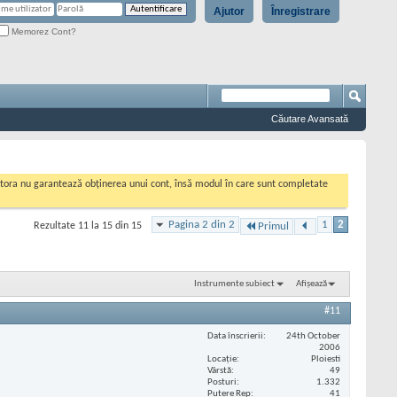
Ajutor
Înregistrare
Memorez Cont?
Căutare Avansată
cestora nu garantează obținerea unui cont, însă modul în care sunt completate
Pagina 2 din 2
1
2
Rezultate 11 la 15 din 15
Primul
Instrumente subiect
Afișează
#11
Data înscrierii
24th October
2006
Locaţie
Ploiesti
Vârstă
49
Posturi
1.332
Putere Rep
41