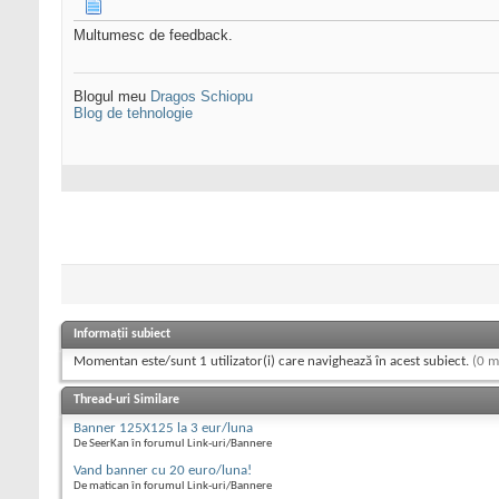
Multumesc de feedback.
Blogul meu
Dragos Schiopu
Blog de tehnologie
Informații subiect
Momentan este/sunt 1 utilizator(i) care navighează în acest subiect.
(0 m
Thread-uri Similare
Banner 125X125 la 3 eur/luna
De SeerKan în forumul Link-uri/Bannere
Vand banner cu 20 euro/luna!
De matican în forumul Link-uri/Bannere