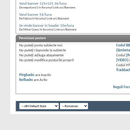
Vand banner 125x125 3$/luna
De nepotuno1 în forumul Link-uri/Bannere
Vand banner 5$/luna
De Fabius în forumul Link-uri/Bannere
Se vinde banner in header 10e/luna
De Mihai Gianu în forumul Link-uri/Bannere
Permisiuni postare
Nu puteţi
posta subiecte noi.
Codul B
Nu puteţi
răspunde la subiecte
Zâmbet
Nu puteţi
adăuga ataşamente
Codul
[I
Nu puteţi
modifica posturile proprii
[VIDEO]
Codul H
Trackbac
Pingbacks
are
Inactiv
Refbacks
are
Activ
Reguli Fo