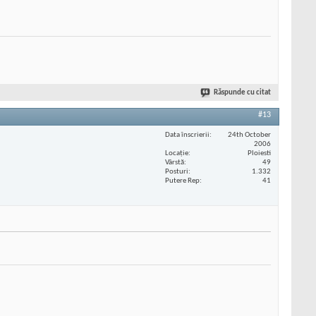
Răspunde cu citat
#13
Data înscrierii
24th October
2006
Locaţie
Ploiesti
Vârstă
49
Posturi
1.332
Putere Rep
41