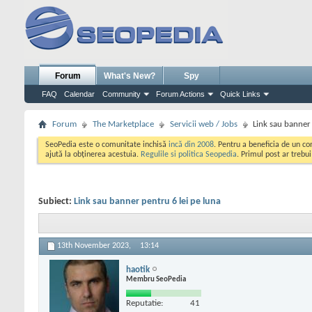
Forum
What's New?
Spy
FAQ
Calendar
Community
Forum Actions
Quick Links
Forum
The Marketplace
Servicii web / Jobs
Link sau banner 
SeoPedia este o comunitate inchisă
incă din 2008
. Pentru a beneficia de un c
ajută la obținerea acestuia.
Regulile si politica Seopedia
. Primul post ar trebu
Subiect:
Link sau banner pentru 6 lei pe luna
13th November 2023,
13:14
haotik
Membru SeoPedia
Reputatie:
41