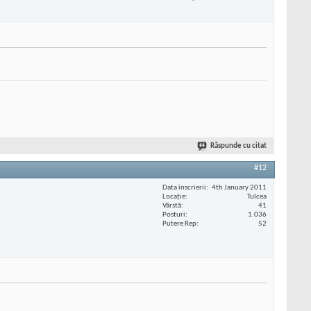
Răspunde cu citat
#12
Data înscrierii
4th January 2011
Locaţie
Tulcea
Vârstă
41
Posturi
1.036
Putere Rep
52