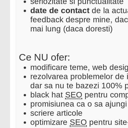
seriozitate si punctualitate
date de contact
de la actua
feedback despre mine, dac
mai lung (daca doresti)
Ce NU ofer:
modificare teme, web desi
rezolvarea problemelor de in
dar sa nu te bazezi 100% 
black hat
SEO
pentru compe
promisiunea ca o sa ajungi 
scriere articole
optimizare
SEO
pentru site-