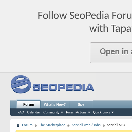
Follow SeoPedia For
with Tapa
Open in
Forum
What's New?
Spy
FAQ
Calendar
Community
Forum Actions
Quick Links
Forum
The Marketplace
Servicii web / Jobs
Servicii SEO