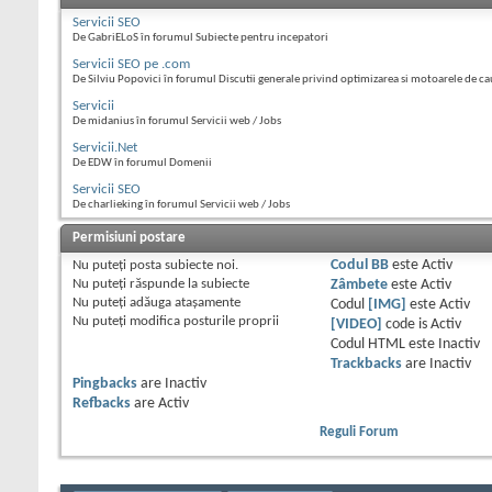
Servicii SEO
De GabriELoS în forumul Subiecte pentru incepatori
Servicii SEO pe .com
De Silviu Popovici în forumul Discutii generale privind optimizarea si motoarele de ca
Servicii
De midanius în forumul Servicii web / Jobs
Servicii.Net
De EDW în forumul Domenii
Servicii SEO
De charlieking în forumul Servicii web / Jobs
Permisiuni postare
Nu puteţi
posta subiecte noi.
Codul BB
este
Activ
Nu puteţi
răspunde la subiecte
Zâmbete
este
Activ
Nu puteţi
adăuga ataşamente
Codul
[IMG]
este
Activ
Nu puteţi
modifica posturile proprii
[VIDEO]
code is
Activ
Codul HTML este
Inactiv
Trackbacks
are
Inactiv
Pingbacks
are
Inactiv
Refbacks
are
Activ
Reguli Forum