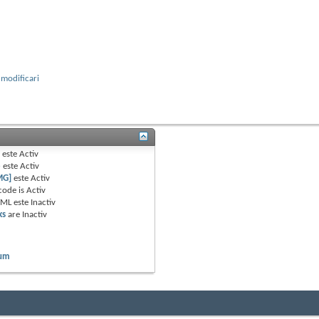
 modificari
B
este
Activ
e
este
Activ
MG]
este
Activ
code is
Activ
TML este
Inactiv
ks
are
Inactiv
rum