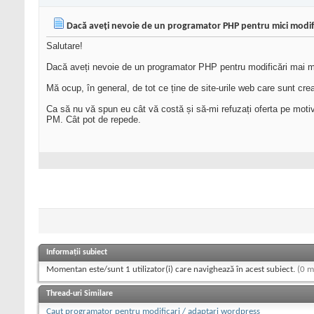
Dacă aveți nevoie de un programator PHP pentru mici modifică
Salutare!
Dacă aveți nevoie de un programator PHP pentru modificări mai mici 
Mă ocup, în general, de tot ce ține de site-urile web care sunt cr
Ca să nu vă spun eu cât vă costă și să-mi refuzați oferta pe motiv
PM. Cât pot de repede.
Informații subiect
Momentan este/sunt 1 utilizator(i) care navighează în acest subiect.
(0 m
Thread-uri Similare
Caut programator pentru modificari / adaptari wordpress