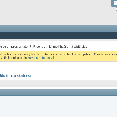
e de un programator PHP pentru mici modificări, mă găsiți aici.
ont, trebuie să răspundeți la cele 5 întrebări din formularul de înregistrare. Completarea a
i să fie intotdeauna in
Prezentare forumisti
.
cări, mă găsiți aici.