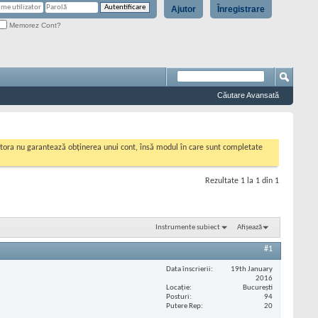
Ajutor
Înregistrare
Memorez Cont?
Căutare Avansată
cestora nu garantează obținerea unui cont, însă modul în care sunt completate
Rezultate 1 la 1 din 1
Instrumente subiect
Afișează
#1
Data înscrierii
19th January
2016
Locaţie
Bucureşti
Posturi
94
Putere Rep
20