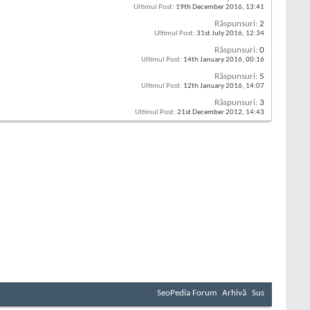
Ultimul Post:
19th December 2016,
13:41
Răspunsuri:
2
Ultimul Post:
31st July 2016,
12:34
Răspunsuri:
0
Ultimul Post:
14th January 2016,
00:16
Răspunsuri:
5
Ultimul Post:
12th January 2016,
14:07
Răspunsuri:
3
Ultimul Post:
21st December 2012,
14:43
SeoPedia Forum
Arhivă
Sus