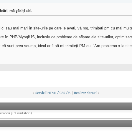
ri, mă găsiți aici.
sau mai mari în site-urile pe care le aveți, vă rog, trimiteți pm cu mai multe 
eate în PHP/Mysql/JS, inclusiv de probleme de afișare ale site-urilor, optimiza
 că sunt prea scump, ideal ar fi să-mi trimiteți PM cu: "Am problema x la site
«
Servicii HTML / CSS /JS
|
Realizez siteuri
»
embrii și 1 vizitatori)