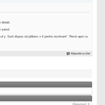
detalii.
re șamd.
-ul y. Sunt dispus să plătesc x € pentru rezolvare". Revin apoi cu
Răspunde cu citat
Răspunsuri:
1