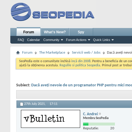
Forum
What's New?
Spy
FAQ
Calendar
Community
Forum Actions
Quick Links
Forum
The Marketplace
Servicii web / Jobs
Dacă aveți nevoi
SeoPedia este o comunitate inchisă
incă din 2008
. Pentru a beneficia de un c
ajută la obținerea acestuia.
Regulile si politica Seopedia
. Primul post ar trebu
Subiect:
Dacă aveți nevoie de un programator PHP pentru mici modifi
27th July 2021,
17:11
C. Andrei
Membru SeoPedia
Reputatie:
20