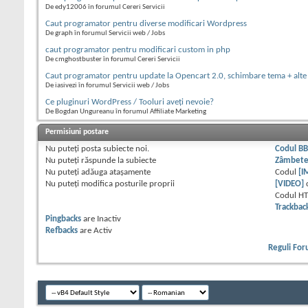
De edy12006 în forumul Cereri Servicii
Caut programator pentru diverse modificari Wordpress
De graph în forumul Servicii web / Jobs
caut programator pentru modificari custom in php
De cmghostbuster în forumul Cereri Servicii
Caut programator pentru update la Opencart 2.0, schimbare tema + alte
De iasivezi în forumul Servicii web / Jobs
Ce pluginuri WordPress / Tooluri aveți nevoie?
De Bogdan Ungureanu în forumul Affiliate Marketing
Permisiuni postare
Nu puteţi
posta subiecte noi.
Codul B
Nu puteţi
răspunde la subiecte
Zâmbet
Nu puteţi
adăuga ataşamente
Codul
[I
Nu puteţi
modifica posturile proprii
[VIDEO]
Codul H
Trackbac
Pingbacks
are
Inactiv
Refbacks
are
Activ
Reguli Fo