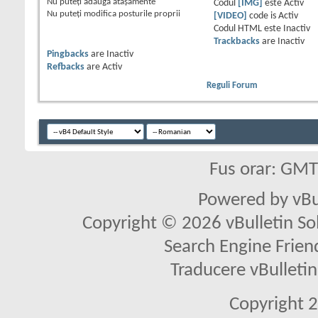
Nu puteţi
adăuga ataşamente
Codul
[IMG]
este
Activ
Nu puteţi
modifica posturile proprii
[VIDEO]
code is
Activ
Codul HTML este
Inactiv
Trackbacks
are
Inactiv
Pingbacks
are
Inactiv
Refbacks
are
Activ
Reguli Forum
Fus orar: GM
Powered by vBu
Copyright © 2026 vBulletin Solu
Search Engine Frien
Traducere vBullet
Copyright 