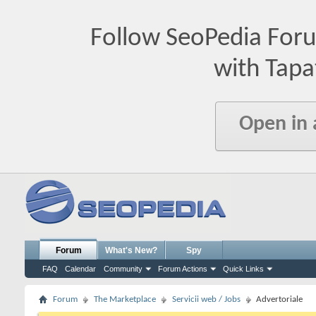
Follow SeoPedia For
with Tapa
Open in
Forum
What's New?
Spy
FAQ
Calendar
Community
Forum Actions
Quick Links
Forum
The Marketplace
Servicii web / Jobs
Advertoriale