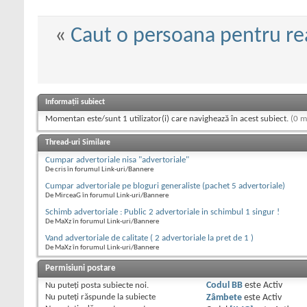
«
Caut o persoana pentru re
Informații subiect
Momentan este/sunt 1 utilizator(i) care navighează în acest subiect.
(0 m
Thread-uri Similare
Cumpar advertoriale nisa "advertoriale"
De cris în forumul Link-uri/Bannere
Cumpar advertoriale pe bloguri generaliste (pachet 5 advertoriale)
De MirceaG în forumul Link-uri/Bannere
Schimb advertoriale : Public 2 advertoriale in schimbul 1 singur !
De MaXz în forumul Link-uri/Bannere
Vand advertoriale de calitate ( 2 advertoriale la pret de 1 )
De MaXz în forumul Link-uri/Bannere
Permisiuni postare
Nu puteţi
posta subiecte noi.
Codul BB
este
Activ
Nu puteţi
răspunde la subiecte
Zâmbete
este
Activ