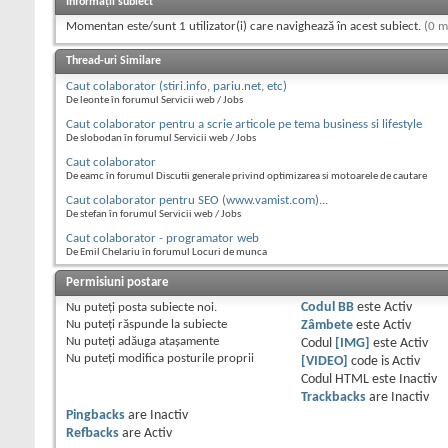
Informații subiect
Momentan este/sunt 1 utilizator(i) care navighează în acest subiect.
(0 m
Thread-uri Similare
Caut colaborator (stiri.info, pariu.net, etc)
De leonte în forumul Servicii web / Jobs
Caut colaborator pentru a scrie articole pe tema business si lifestyle
De slobodan în forumul Servicii web / Jobs
Caut colaborator
De eamc în forumul Discutii generale privind optimizarea si motoarele de cautare
Caut colaborator pentru SEO (www.vamist.com)...
De stefan în forumul Servicii web / Jobs
Caut colaborator - programator web
De Emil Chelariu în forumul Locuri de munca
Permisiuni postare
Nu puteţi
posta subiecte noi.
Codul BB
este
Activ
Nu puteţi
răspunde la subiecte
Zâmbete
este
Activ
Nu puteţi
adăuga ataşamente
Codul
[IMG]
este
Activ
Nu puteţi
modifica posturile proprii
[VIDEO]
code is
Activ
Codul HTML este
Inactiv
Trackbacks
are
Inactiv
Pingbacks
are
Inactiv
Refbacks
are
Activ