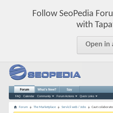
Follow SeoPedia For
with Tapa
Open in
Forum
What's New?
Spy
FAQ
Calendar
Community
Forum Actions
Quick Links
Forum
The Marketplace
Servicii web / Jobs
Caut colaborat