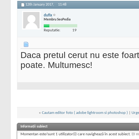
12th January 2017,
11:48
dufix
Membru SeoPedia
Reputatie:
19
Daca pretul cerut nu este foart
poate. Multumesc!
«
Cautam editor foto ( adobe lightroom si photoshop )
|
Urge
Informații subiect
Momentan este/sunt 1 utilizator(i) care navighează în acest subiect.
(0 m