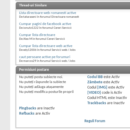
Thread-uri Similare
Lista directoare web romanesti active
De tataraseni în forumul Directoare romanesti
Cumpar pagini de facebook active
De ionutz1222 în forumul Cereri Servicii
Cumpar lista directoare
De Alex M în forumul Cereri Servicii
Cumpar lista directoare web active
De edy12006 în forumul Servicii web / Jobs
caut persoane active pe forumuri
De marcos29 în forumul Servicii web / Jobs
Permisiuni postare
Nu puteţi
posta subiecte noi.
Codul BB
este
Activ
Nu puteţi
răspunde la subiecte
Zâmbete
este
Activ
Nu puteţi
adăuga ataşamente
Codul
[IMG]
este
Activ
Nu puteţi
modifica posturile proprii
[VIDEO]
code is
Activ
Codul HTML este
Inactiv
Trackbacks
are
Inactiv
Pingbacks
are
Inactiv
Refbacks
are
Activ
Reguli Forum