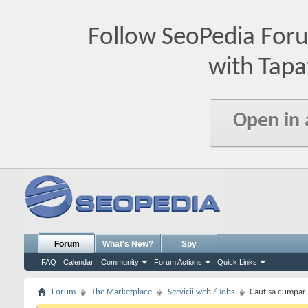
Follow SeoPedia For
with Tapa
Open in
Forum
What's New?
Spy
FAQ
Calendar
Community
Forum Actions
Quick Links
Forum
The Marketplace
Servicii web / Jobs
Caut sa cumpar l