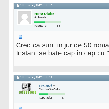
11th January 2017,
14:10
Marius Cristian
Ambasador
Reputatie:
53
Cred ca sunt in jur de 50 rom
Instant se bate cap in cap cu 
11th January 2017,
14:22
edy12006
Membru SeoPedia
Reputatie:
43