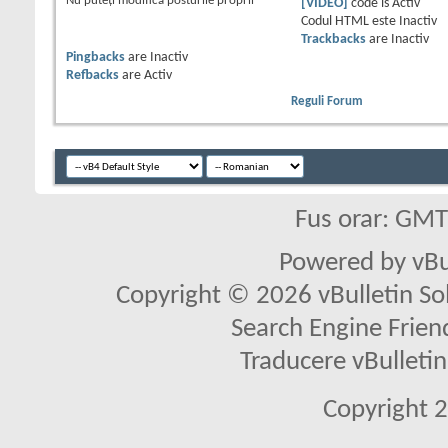
Nu puteţi
modifica posturile proprii
[VIDEO]
code is
Activ
Codul HTML este
Inactiv
Trackbacks
are
Inactiv
Pingbacks
are
Inactiv
Refbacks
are
Activ
Reguli Forum
Fus orar: GM
Powered by vBu
Copyright © 2026 vBulletin Solu
Search Engine Frien
Traducere vBullet
Copyright 