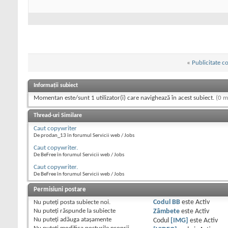
«
Publicitate c
Informații subiect
Momentan este/sunt 1 utilizator(i) care navighează în acest subiect.
(0 m
Thread-uri Similare
Caut copywriter
De prodan_13 în forumul Servicii web / Jobs
Caut copywriter.
De BeFree în forumul Servicii web / Jobs
Caut copywriter.
De BeFree în forumul Servicii web / Jobs
Permisiuni postare
Nu puteţi
posta subiecte noi.
Codul BB
este
Activ
Nu puteţi
răspunde la subiecte
Zâmbete
este
Activ
Nu puteţi
adăuga ataşamente
Codul
[IMG]
este
Activ