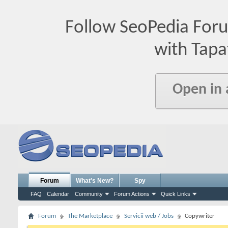
Follow SeoPedia For
with Tapa
Open in
Forum
What's New?
Spy
FAQ
Calendar
Community
Forum Actions
Quick Links
Forum
The Marketplace
Servicii web / Jobs
Copywriter