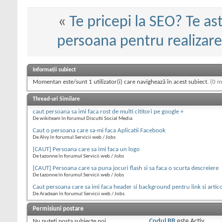
«
Te pricepi la SEO? Te a
persoana pentru realizare
Informații subiect
Momentan este/sunt 1 utilizator(i) care navighează în acest subiect.
(0 m
Thread-uri Similare
caut persoana sa imi faca rost de multi cititori pe google +
De wikiteam în forumul Discutii Social Media
Caut o persoana care sa-mi faca Aplicatii Facebook
De Alvy în forumul Servicii web / Jobs
[CAUT] Persoana care sa imi faca un logo
De tazonne în forumul Servicii web / Jobs
[CAUT] Persoana care sa puna jocuri flash si sa faca o scurta descreiere
De tazonne în forumul Servicii web / Jobs
Caut persoana care sa imi faca header si background pentru link si artico
De Aradean în forumul Servicii web / Jobs
Permisiuni postare
Nu puteţi
posta subiecte noi.
Codul BB
este
Activ