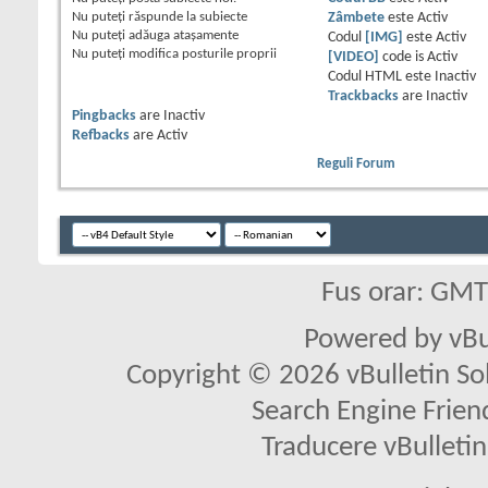
Nu puteţi
răspunde la subiecte
Zâmbete
este
Activ
Nu puteţi
adăuga ataşamente
Codul
[IMG]
este
Activ
Nu puteţi
modifica posturile proprii
[VIDEO]
code is
Activ
Codul HTML este
Inactiv
Trackbacks
are
Inactiv
Pingbacks
are
Inactiv
Refbacks
are
Activ
Reguli Forum
Fus orar: GM
Powered by vBu
Copyright © 2026 vBulletin Solu
Search Engine Frien
Traducere vBullet