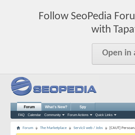
Follow SeoPedia For
with Tapa
Open in
Forum
What's New?
Spy
FAQ
Calendar
Community
Forum Actions
Quick Links
Forum
The Marketplace
Servicii web / Jobs
[CAUT] Persoana 