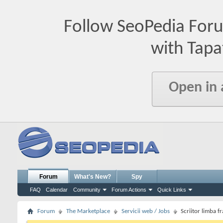
Follow SeoPedia For
with Tapa
Open in
Forum
What's New?
Spy
FAQ
Calendar
Community
Forum Actions
Quick Links
Forum
The Marketplace
Servicii web / Jobs
Scriitor limba f