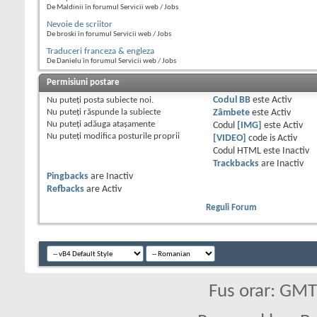
De Maldinii în forumul Servicii web / Jobs
Nevoie de scriitor
De broski în forumul Servicii web / Jobs
Traduceri franceza & engleza
De Danielu în forumul Servicii web / Jobs
Permisiuni postare
Nu puteţi
posta subiecte noi.
Codul BB
este
Activ
Nu puteţi
răspunde la subiecte
Zâmbete
este
Activ
Nu puteţi
adăuga ataşamente
Codul
[IMG]
este
Activ
Nu puteţi
modifica posturile proprii
[VIDEO]
code is
Activ
Codul HTML este
Inactiv
Trackbacks
are
Inactiv
Pingbacks
are
Inactiv
Refbacks
are
Activ
Reguli Forum
Fus orar: GM