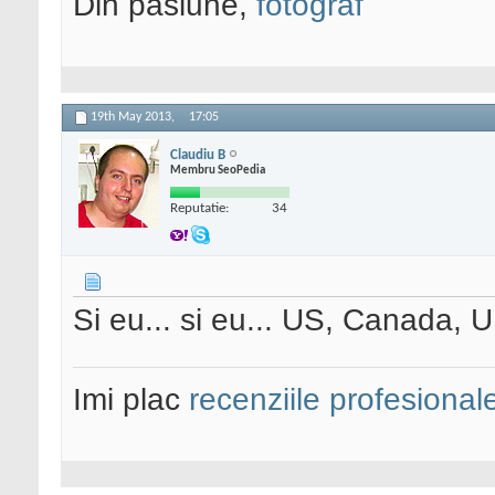
Din pasiune,
fotograf
19th May 2013,
17:05
Claudiu B
Membru SeoPedia
Reputatie:
34
Si eu... si eu... US, Canada, U
Imi plac
recenziile profesional