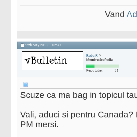
Vand
Ad
19th May 2013,
02:30
Radu.R
Membru SeoPedia
Reputatie:
31
Scuze ca ma bag in topicul ta
Vali, aduci si pentru Canada? 
PM mersi.