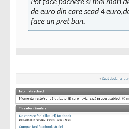
Pot face pachete si mai mari d
de euro din care scad 4 euro,d
face un pret bun.
«
Caut designer ba
Informații subiect
Momentan este/sunt 1 utilizator(i) care navighează în acest subiect.
(0 m
Thread-uri Similare
De vanzare fani (like-uri) facebook
De Calin B în forumul Servicii web / Jobs
Cumpar fani facebook straini