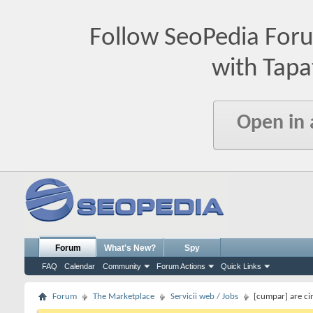
Follow SeoPedia For
with Tapa
Open in
Forum
What's New?
Spy
FAQ
Calendar
Community
Forum Actions
Quick Links
Forum
The Marketplace
Servicii web / Jobs
[cumpar] are ci