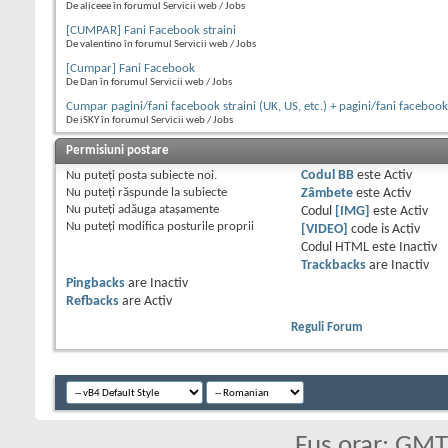
De aliceee în forumul Servicii web / Jobs
[CUMPAR] Fani Facebook straini
De valentino în forumul Servicii web / Jobs
[Cumpar] Fani Facebook
De Dan în forumul Servicii web / Jobs
Cumpar pagini/fani facebook straini (UK, US, etc.) + pagini/fani faceboo
De iSKY în forumul Servicii web / Jobs
Permisiuni postare
Nu puteţi
posta subiecte noi.
Codul BB
este
Activ
Nu puteţi
răspunde la subiecte
Zâmbete
este
Activ
Nu puteţi
adăuga ataşamente
Codul
[IMG]
este
Activ
Nu puteţi
modifica posturile proprii
[VIDEO]
code is
Activ
Codul HTML este
Inactiv
Trackbacks
are
Inactiv
Pingbacks
are
Inactiv
Refbacks
are
Activ
Reguli Forum
Fus orar: GM