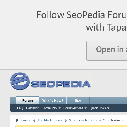
Follow SeoPedia For
with Tapa
Open in
Forum
What's New?
Spy
FAQ
Calendar
Community
Forum Actions
Quick Links
Forum
The Marketplace
Servicii web / Jobs
Ofer Traduceri 