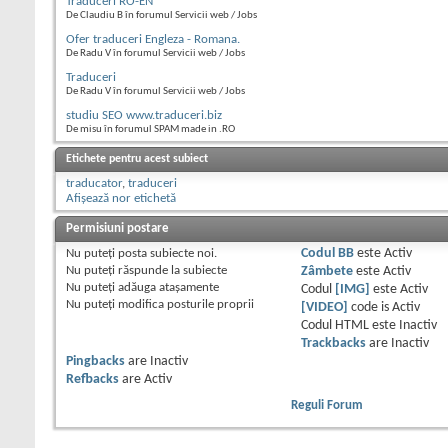
Traduceri RO-EN
De Claudiu B în forumul Servicii web / Jobs
Ofer traduceri Engleza - Romana.
De Radu V în forumul Servicii web / Jobs
Traduceri
De Radu V în forumul Servicii web / Jobs
studiu SEO www.traduceri.biz
De misu în forumul SPAM made in .RO
Etichete pentru acest subiect
traducator
,
traduceri
Afișează nor etichetă
Permisiuni postare
Nu puteţi
posta subiecte noi.
Codul BB
este
Activ
Nu puteţi
răspunde la subiecte
Zâmbete
este
Activ
Nu puteţi
adăuga ataşamente
Codul
[IMG]
este
Activ
Nu puteţi
modifica posturile proprii
[VIDEO]
code is
Activ
Codul HTML este
Inactiv
Trackbacks
are
Inactiv
Pingbacks
are
Inactiv
Refbacks
are
Activ
Reguli Forum