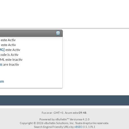
B
este
Activ
e
este
Activ
MG]
este
Activ
code is
Activ
TML este
Inactiv
ks
are
Inactiv
rum
Fus orar: GMT +3. Acum este
09:48
.
Powered by vBulletin™ Versiunea 4.2.0
Copyright © 2026 vBulletin Solutions, Inc. Toate drepturile rezervate.
Search Engine Friendly URLs by
vBSEO
3.5.1 PL1