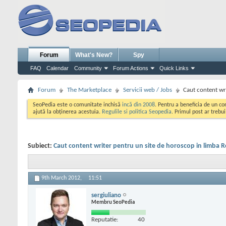
Forum
What's New?
Spy
FAQ
Calendar
Community
Forum Actions
Quick Links
Forum
The Marketplace
Servicii web / Jobs
Caut content wr
SeoPedia este o comunitate inchisă
incă din 2008
. Pentru a beneficia de un c
ajută la obținerea acestuia.
Regulile si politica Seopedia
. Primul post ar trebu
Subiect:
Caut content writer pentru un site de horoscop in limba
9th March 2012,
11:51
sergiuliano
Membru SeoPedia
Reputatie:
40