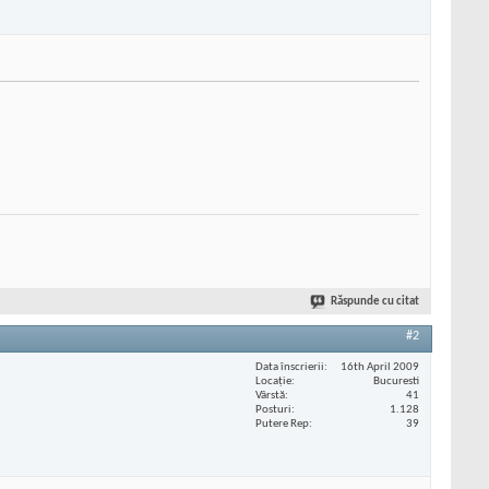
Răspunde cu citat
#2
Data înscrierii
16th April 2009
Locaţie
Bucuresti
Vârstă
41
Posturi
1.128
Putere Rep
39