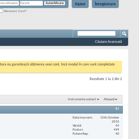
Ajutor
Înregistrare
Memorez Cont?
Căutare Avansată
cestora nu garantează obținerea unui cont, însă modul în care sunt completate
Rezultate 1 la 2 din 2
Instrumente subiect
Afișează
#1
Data înscrierii
15th October
2010
Vârstă
44
Posturi
499
Putere Rep
40