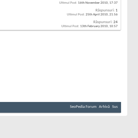
Ultimul Post:
16th November 2010,
17:37
Răspunsuri:
1
Ultimul Post:
25th April 2010,
21:56
Răspunsuri:
24
Ultimul Post:
13th February 2010,
10:57
SeoPedia Forum
Arhivă
Sus