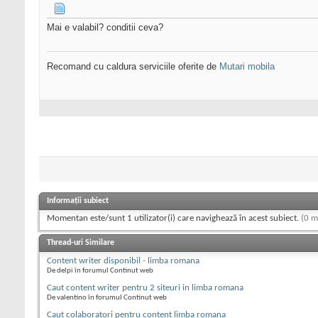
Mai e valabil? conditii ceva?
Recomand cu caldura serviciile oferite de
Mutari mobila
Informații subiect
Momentan este/sunt 1 utilizator(i) care navighează în acest subiect.
(0 m
Thread-uri Similare
Content writer disponibil - limba romana
De delpi în forumul Continut web
Caut content writer pentru 2 siteuri in limba romana
De valentino în forumul Continut web
Caut colaboratori pentru content limba romana