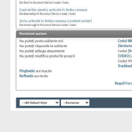
De Tom în forumul Servicii web / Jobs
Caut writer pentru articole in limba romana
De eternetyz în forumul Servicii web / Jobs
Scriu articole in limba romana (content writer)
De vmariusgl în forumul Servicii web / Jobs
Permisiuni postare
Nu puteţi
posta subiecte noi.
Codul B
Nu puteţi
răspunde la subiecte
Zâmbet
Nu puteţi
adăuga ataşamente
Codul
[I
Nu puteţi
modifica posturile proprii
[VIDEO]
Codul H
Trackbac
Pingbacks
are
Inactiv
Refbacks
are
Activ
Reguli Fo