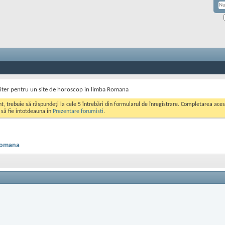
iter pentru un site de horoscop in limba Romana
ont, trebuie să răspundeți la cele 5 întrebări din formularul de înregistrare. Completarea a
i să fie intotdeauna in
Prezentare forumisti
.
 Romana