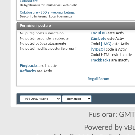
Colaborare
De hyp3rion în forumul Servicii web / Jobs
Colaborare - SEO si webmarketing.
De scorilo în forumul Locuri de munca
Permisiuni postare
Nu puteţi
posta subiecte noi.
Codul BB
este
Activ
Nu puteţi
răspunde la subiecte
Zâmbete
este
Activ
Nu puteţi
adăuga ataşamente
Codul
[IMG]
este
Activ
Nu puteţi
modifica posturile proprii
[VIDEO]
code is
Activ
Codul HTML este
Inactiv
Trackbacks
are
Inactiv
Pingbacks
are
Inactiv
Refbacks
are
Activ
Reguli Forum
Fus orar: GM
Powered by vBu