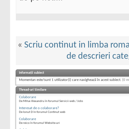
«
Scriu continut in limba rom
de descrieri cate
Informații subiect
Momentan este/sunt 1 utilizator(i) care navighează în acest subiect.
(0 m
Thread-uri Similare
Colaborare
De Mihai Alexandru în forumul Servicii web / Jobs
Interesat de o colaborare?
De Ionut D în forumul Continut web
Colaborare
De reico în forumul Website-uri