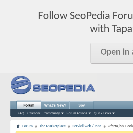
Follow SeoPedia For
with Tapa
Open in
Forum
What's New?
Spy
FAQ
Calendar
Community
Forum Actions
Quick Links
Forum
The Marketplace
Servicii web / Jobs
Oferta job + co