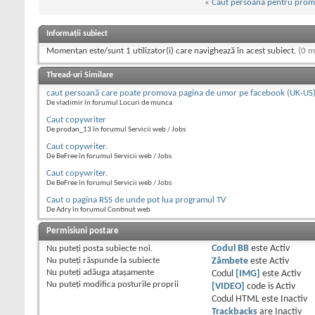
«
Caut persoana pentru promo
Informații subiect
Momentan este/sunt 1 utilizator(i) care navighează în acest subiect.
(0 m
Thread-uri Similare
caut persoană care poate promova pagina de umor pe facebook (UK-US
De vladimir în forumul Locuri de munca
Caut copywriter
De prodan_13 în forumul Servicii web / Jobs
Caut copywriter.
De BeFree în forumul Servicii web / Jobs
Caut copywriter.
De BeFree în forumul Servicii web / Jobs
Caut o pagina RSS de unde pot lua programul TV
De Adry în forumul Continut web
Permisiuni postare
Nu puteţi
posta subiecte noi.
Codul BB
este
Activ
Nu puteţi
răspunde la subiecte
Zâmbete
este
Activ
Nu puteţi
adăuga ataşamente
Codul
[IMG]
este
Activ
Nu puteţi
modifica posturile proprii
[VIDEO]
code is
Activ
Codul HTML este
Inactiv
Trackbacks
are
Inactiv