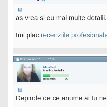
as vrea si eu mai multe detalii..
Imi plac
recenziile profesional
18th November 2010,
17:28
Miha3la
Membru SeoPedia
Reputatie:
29
Depinde de ce anume ai tu nev