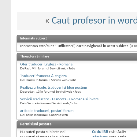
«
Caut profesor in wor
Informații subiect
Momentan este/sunt 1 utilizator(i) care navighează în acest subiect.
(0 m
Thread-uri Similare
Ofer traduceri Engleza - Romana.
De Radu V în forumul Servicii web / Jobs
Traduceri franceza & engleza
De Danielu în forumul Servicii web / Jobs
Realizez articole, traduceri si blog posting
De prodan_13 în forumul Servicii web / Jobs
Servicii Traducere - Franceza -> Romana si invers
De inSecure în forumul Servicii web / Jobs
articole, traduceri, postari forum
De Fabius în forumul Continut web
Permisiuni postare
Nu puteţi
posta subiecte noi.
Codul BB
este
Activ