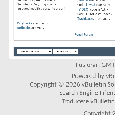
Nu puteţi
răspunde la subiecte
Zâmbete
este
Activ
Nu puteţi
adăuga ataşamente
Codul
[IMG]
este
Activ
Nu puteţi
modifica posturile proprii
[VIDEO]
code is
Activ
Codul HTML este
Inactiv
Trackbacks
are
Inactiv
Pingbacks
are
Inactiv
Refbacks
are
Activ
Reguli Forum
Fus orar: GM
Powered by vBu
Copyright © 2026 vBulletin Solu
Search Engine Frien
Traducere vBullet
Copyright