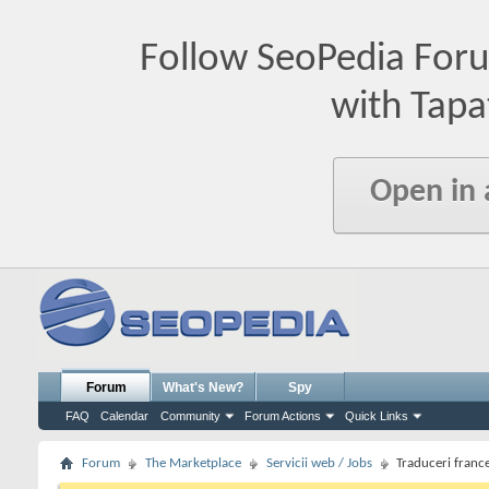
Follow SeoPedia For
with Tapa
Open in
Forum
What's New?
Spy
FAQ
Calendar
Community
Forum Actions
Quick Links
Forum
The Marketplace
Servicii web / Jobs
Traduceri franc