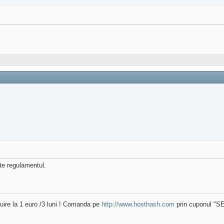
ste regulamentul.
uire la 1 euro /3 luni ! Comanda pe
http://www.hosthash.com
prin cuponul "