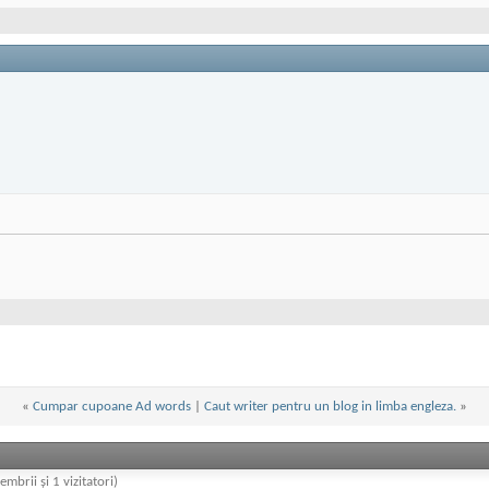
«
Cumpar cupoane Ad words
|
Caut writer pentru un blog in limba engleza.
»
embrii și 1 vizitatori)