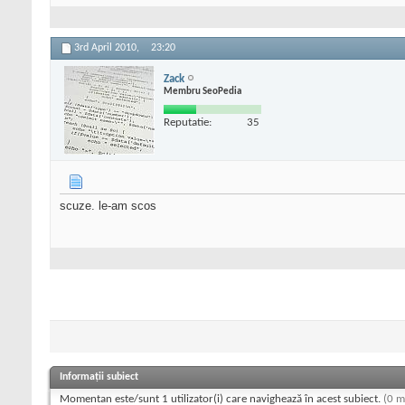
3rd April 2010,
23:20
Zack
Membru SeoPedia
Reputatie:
35
scuze. le-am scos
Informații subiect
Momentan este/sunt 1 utilizator(i) care navighează în acest subiect.
(0 m