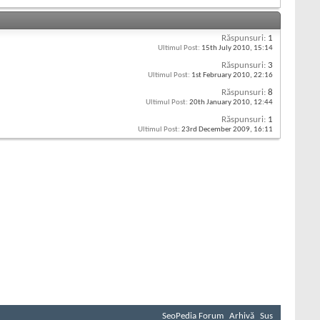
Răspunsuri:
1
Ultimul Post:
15th July 2010,
15:14
Răspunsuri:
3
Ultimul Post:
1st February 2010,
22:16
Răspunsuri:
8
Ultimul Post:
20th January 2010,
12:44
Răspunsuri:
1
Ultimul Post:
23rd December 2009,
16:11
SeoPedia Forum
Arhivă
Sus