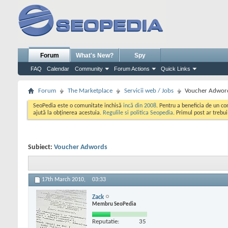
Forum
What's New?
Spy
FAQ
Calendar
Community
Forum Actions
Quick Links
Forum
The Marketplace
Servicii web / Jobs
Voucher Adwor
SeoPedia este o comunitate inchisă
incă din 2008
. Pentru a beneficia de un c
ajută la obținerea acestuia.
Regulile si politica Seopedia
. Primul post ar trebu
Subiect:
Voucher Adwords
17th March 2010,
03:33
Zack
Membru SeoPedia
Reputatie:
35