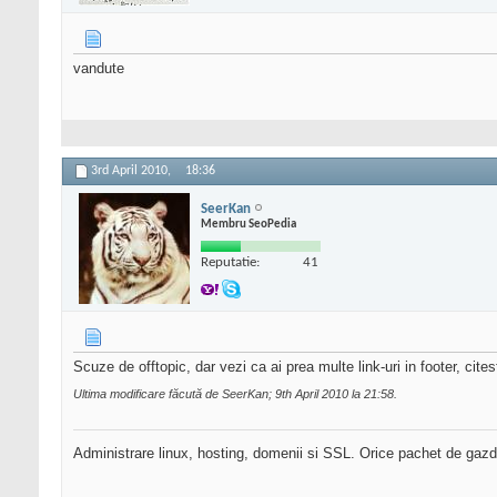
vandute
3rd April 2010,
18:36
SeerKan
Membru SeoPedia
Reputatie:
41
Scuze de offtopic, dar vezi ca ai prea multe link-uri in footer, cite
Ultima modificare făcută de SeerKan; 9th April 2010 la
21:58
.
Administrare linux, hosting, domenii si SSL. Orice pachet de gazd