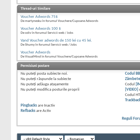
Thread-uri Similare
Voucher Adwords 75$
De martynesku în forumul Vouchere/Cupoane Adwords
Voucher Adwords 100 $
De odiv în forumul Servicii web / Jobs
Vand Voucher adwords de 150 lei cu 45 lei.
De Shumy în forumul Servicii web / Jobs
Voucher Adwords
De VisualMind în forumul Vouchere/Cupoane Adwords
Permisiuni postare
Nu puteţi
posta subiecte noi.
Codul B
Nu puteţi
răspunde la subiecte
Zâmbet
Nu puteţi
adăuga ataşamente
Codul
[I
Nu puteţi
modifica posturile proprii
[VIDEO]
Codul H
Trackbac
Pingbacks
are
Inactiv
Refbacks
are
Activ
Reguli Fo