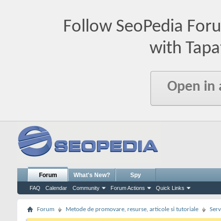
Follow SeoPedia For
with Tapa
Open in
Forum
What's New?
Spy
FAQ
Calendar
Community
Forum Actions
Quick Links
Forum
Metode de promovare, resurse, articole si tutoriale
Serv