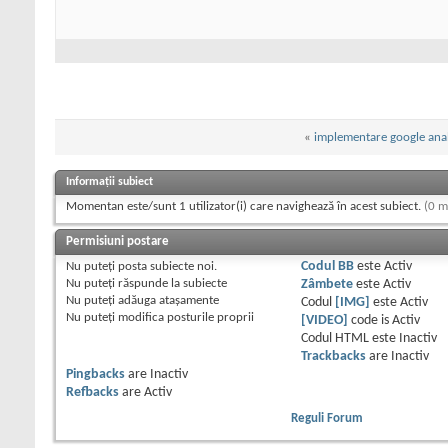
«
implementare google analy
Informații subiect
Momentan este/sunt 1 utilizator(i) care navighează în acest subiect.
(0 m
Permisiuni postare
Nu puteţi
posta subiecte noi.
Codul BB
este
Activ
Nu puteţi
răspunde la subiecte
Zâmbete
este
Activ
Nu puteţi
adăuga ataşamente
Codul
[IMG]
este
Activ
Nu puteţi
modifica posturile proprii
[VIDEO]
code is
Activ
Codul HTML este
Inactiv
Trackbacks
are
Inactiv
Pingbacks
are
Inactiv
Refbacks
are
Activ
Reguli Forum