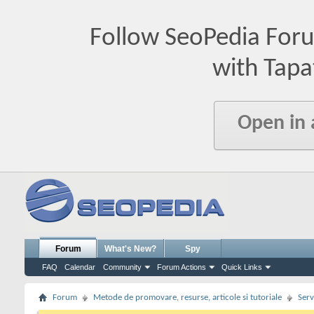
Follow SeoPedia For
with Tapa
Open in
Forum
What's New?
Spy
FAQ
Calendar
Community
Forum Actions
Quick Links
Forum
Metode de promovare, resurse, articole si tutoriale
Serv