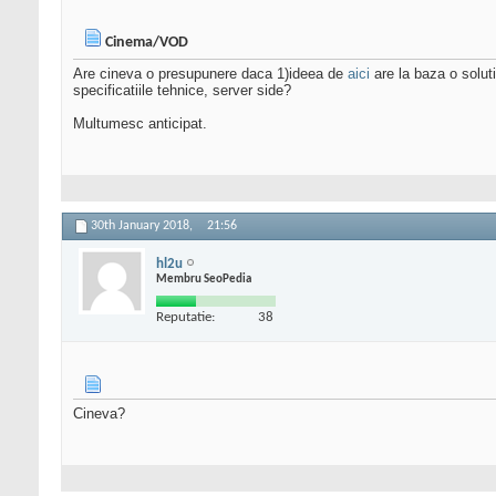
Cinema/VOD
Are cineva o presupunere daca 1)ideea de
aici
are la baza o solut
specificatiile tehnice, server side?
Multumesc anticipat.
30th January 2018,
21:56
hl2u
Membru SeoPedia
Reputatie:
38
Cineva?