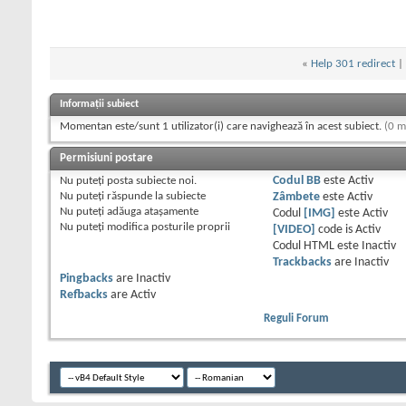
«
Help 301 redirect
|
Informații subiect
Momentan este/sunt 1 utilizator(i) care navighează în acest subiect.
(0 m
Permisiuni postare
Nu puteţi
posta subiecte noi.
Codul BB
este
Activ
Nu puteţi
răspunde la subiecte
Zâmbete
este
Activ
Nu puteţi
adăuga ataşamente
Codul
[IMG]
este
Activ
Nu puteţi
modifica posturile proprii
[VIDEO]
code is
Activ
Codul HTML este
Inactiv
Trackbacks
are
Inactiv
Pingbacks
are
Inactiv
Refbacks
are
Activ
Reguli Forum