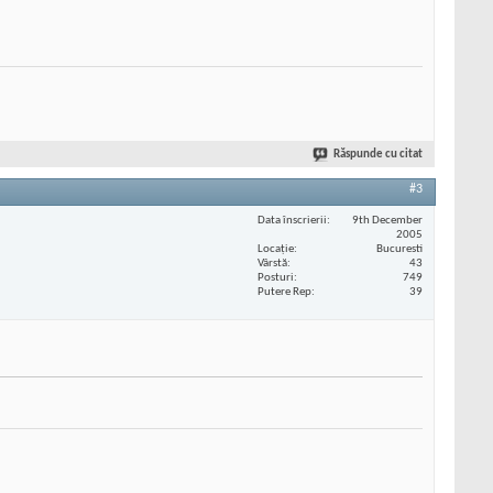
Răspunde cu citat
#3
Data înscrierii
9th December
2005
Locaţie
Bucuresti
Vârstă
43
Posturi
749
Putere Rep
39