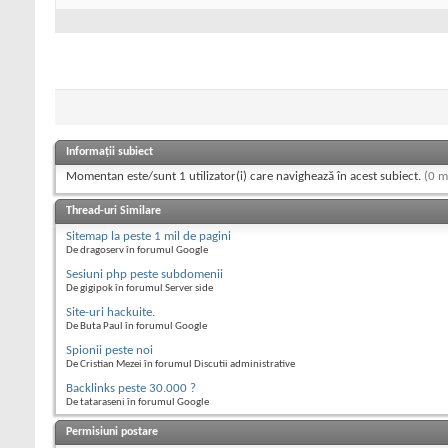
Informații subiect
Momentan este/sunt 1 utilizator(i) care navighează în acest subiect.
(0 m
Thread-uri Similare
Sitemap la peste 1 mil de pagini
De dragoserv în forumul Google
Sesiuni php peste subdomenii
De gigipok în forumul Server side
Site-uri hackuite.
De Buta Paul în forumul Google
Spionii peste noi
De Cristian Mezei în forumul Discutii administrative
Backlinks peste 30.000 ?
De tataraseni în forumul Google
Permisiuni postare