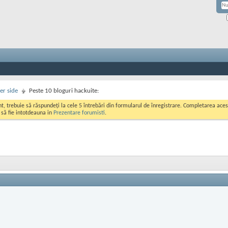
er side
Peste 10 bloguri hackuite:
ont, trebuie să răspundeți la cele 5 întrebări din formularul de înregistrare. Completarea a
i să fie intotdeauna in
Prezentare forumisti
.