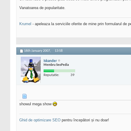
Vanatoarea de popularitate.
Krumel
- apeleaza la serviciile oferite de mine prin formularul de p
16th January 2007,
13:58
Iskander
Membru SeoPedia
Reputatie:
39
showul mega show
Ghid de optimizare SEO
pentru începători și nu doar!