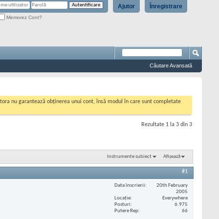
Ajutor
Înregistrare
Memorez Cont?
Căutare Avansată
cestora nu garantează obținerea unui cont, însă modul în care sunt completate
Rezultate 1 la 3 din 3
Instrumente subiect
Afișează
#1
Data înscrierii
20th February
2005
Locaţie
Everywhere
Posturi
6.975
Putere Rep
66