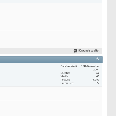
Răspunde cu citat
#2
Data înscrierii
15th November
2004
Locaţie
Iasi
Vârstă
48
Posturi
6.261
Putere Rep
72