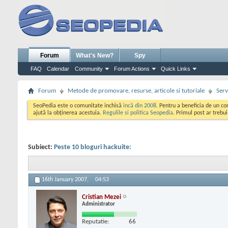
Forum
What's New?
Spy
FAQ
Calendar
Community
Forum Actions
Quick Links
Forum
Metode de promovare, resurse, articole si tutoriale
Serv
SeoPedia este o comunitate inchisă
incă din 2008
. Pentru a beneficia de un c
ajută la obținerea acestuia.
Regulile si politica Seopedia
. Primul post ar trebu
Subiect:
Peste 10 bloguri hackuite:
16th January 2007,
04:53
Cristian Mezei
Administrator
Reputatie:
66