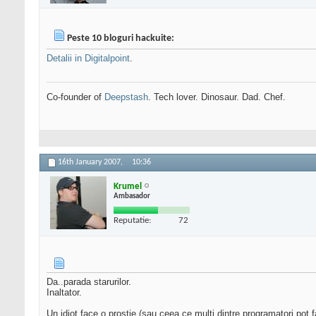
Peste 10 bloguri hackuite:
Detalii in Digitalpoint
.
Co-founder of
Deepstash
. Tech lover. Dinosaur. Dad. Chef.
16th January 2007,
10:36
Krumel
Ambasador
Reputatie:
72
Da..parada starurilor.
Inaltator.
Un idiot face o prostie (sau ceea ce multi dintre programatori pot face