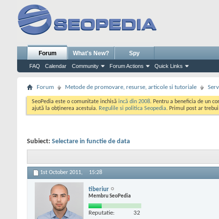
Forum
What's New?
Spy
FAQ
Calendar
Community
Forum Actions
Quick Links
Forum
Metode de promovare, resurse, articole si tutoriale
Serv
SeoPedia este o comunitate inchisă
incă din 2008
. Pentru a beneficia de un c
ajută la obținerea acestuia.
Regulile si politica Seopedia
. Primul post ar trebu
Subiect:
Selectare in functie de data
1st October 2011,
15:28
tiberiur
Membru SeoPedia
Reputatie:
32