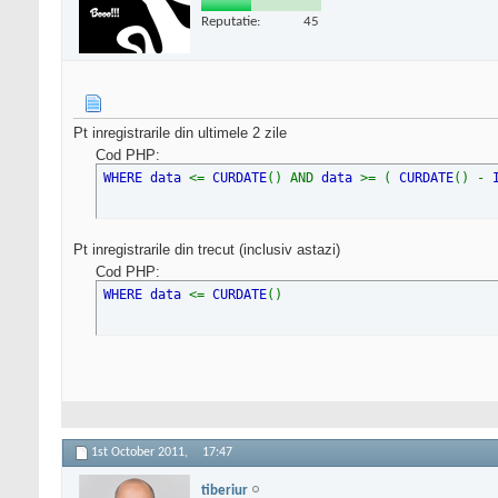
Reputatie:
45
Pt inregistrarile din ultimele 2 zile
Cod PHP:
WHERE data
<=
CURDATE
() AND
data
>= (
CURDATE
() -
Pt inregistrarile din trecut (inclusiv astazi)
Cod PHP:
WHERE data
<=
CURDATE
()
1st October 2011,
17:47
tiberiur