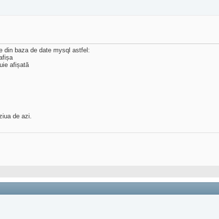
 din baza de date mysql astfel:
afișa
uie afișată
ziua de azi.