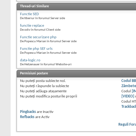
Thread-uri Similare
Functie SED
De tiberiur în forumul Server side
functie replace
De odiv în forumul Client side
Functie securizare php
De Popescu Marian în forumul Server side
Functie php SEF urls
De Popescu Marian în forumul Server side
data-logic.ro
De Hetzenauer în forumul Website-uri
Permisiuni postare
Nu puteţi
posta subiecte noi.
Codul B
Nu puteţi
răspunde la subiecte
Zâmbet
Nu puteţi
adăuga ataşamente
Codul
[I
Nu puteţi
modifica posturile proprii
[VIDEO]
Codul H
Trackbac
Pingbacks
are
Inactiv
Refbacks
are
Activ
Reguli Fo