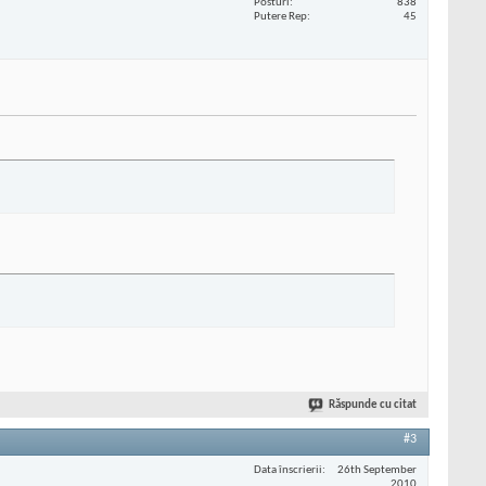
Posturi
838
Putere Rep
45
Răspunde cu citat
#3
Data înscrierii
26th September
2010