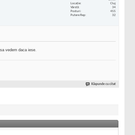
Locaţie
Cluj
Vârstă
34
Posturi
455
Putere Rep
32
m sa vedem daca iese.
Răspunde cu citat