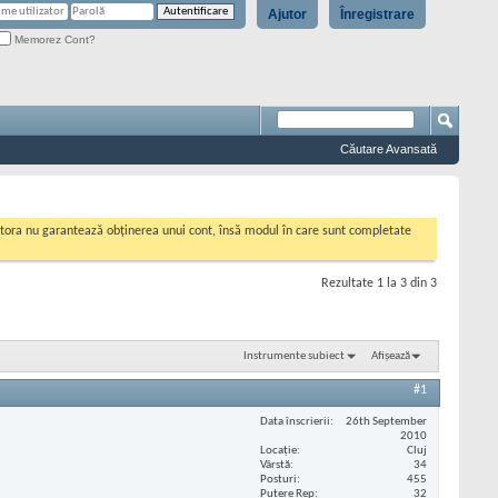
Ajutor
Înregistrare
Memorez Cont?
Căutare Avansată
cestora nu garantează obținerea unui cont, însă modul în care sunt completate
Rezultate 1 la 3 din 3
Instrumente subiect
Afișează
#1
Data înscrierii
26th September
2010
Locaţie
Cluj
Vârstă
34
Posturi
455
Putere Rep
32