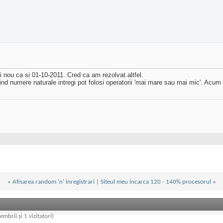
 nou ca si 01-10-2011. Cred ca am rezolvat altfel.
ind numere naturale intregi pot folosi operatorii 'mai mare sau mai mic'. Acu
«
Afisarea random 'n' inregistrari
|
Siteul meu incarca 120 - 140% procesorul
»
embrii și 1 vizitatori)