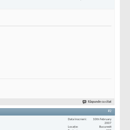
Răspunde cu citat
#2
Data înscrierii
10th February
2007
Locaţie
Bucuresti