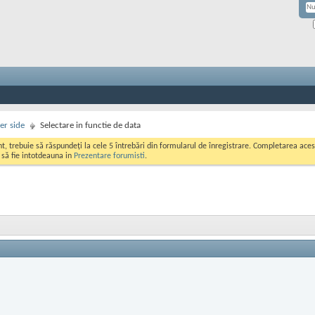
er side
Selectare in functie de data
ont, trebuie să răspundeți la cele 5 întrebări din formularul de înregistrare. Completarea a
i să fie intotdeauna in
Prezentare forumisti
.