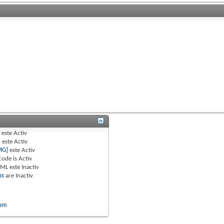
B
este
Activ
e
este
Activ
MG]
este
Activ
code is
Activ
TML este
Inactiv
ks
are
Inactiv
rum