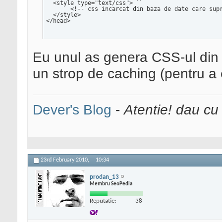
  <style type="text/css">

       <!-- css incarcat din baza de date care supr
  </style>

</head>
Eu unul as genera CSS-ul din 
un strop de caching (pentru a e
Dever's Blog
-
Atentie! dau cu
23rd February 2010,
10:34
prodan_13
Membru SeoPedia
Reputatie:
38