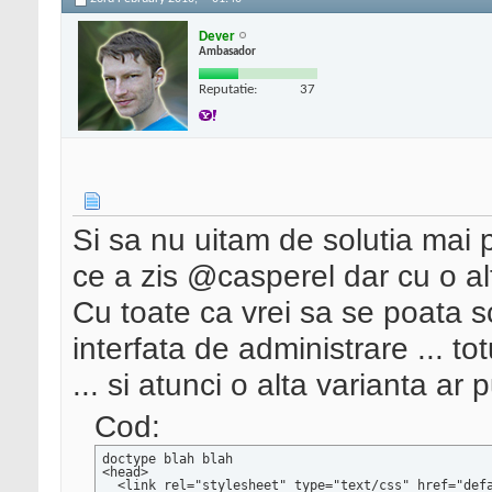
Dever
Ambasador
Reputatie:
37
Si sa nu uitam de solutia mai 
ce a zis @casperel dar cu o al
Cu toate ca vrei sa se poata s
interfata de administrare ... tot
... si atunci o alta varianta ar p
Cod:
doctype blah blah

<head>

  <link rel="stylesheet" type="text/css" href="defa