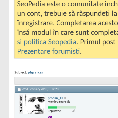
SeoPedia este o comunitate inc
un cont, trebuie să răspundeți la
înregistrare. Completarea acesto
însă modul în care sunt completa
si politica Seopedia
. Primul post 
Prezentare forumisti
.
Subiect:
php si css
22nd February 2010,
12:23
prodan_13
Membru SeoPedia
Reputatie:
38