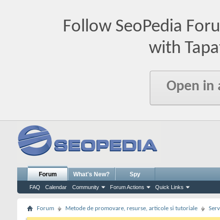
Follow SeoPedia For
with Tapa
Open in
Forum
What's New?
Spy
FAQ
Calendar
Community
Forum Actions
Quick Links
Forum
Metode de promovare, resurse, articole si tutoriale
Serv