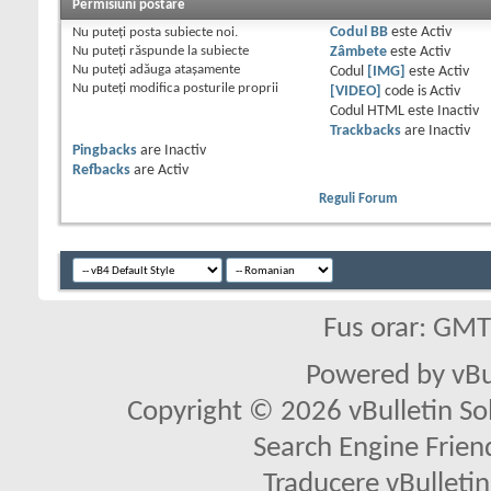
Permisiuni postare
Nu puteţi
posta subiecte noi.
Codul BB
este
Activ
Nu puteţi
răspunde la subiecte
Zâmbete
este
Activ
Nu puteţi
adăuga ataşamente
Codul
[IMG]
este
Activ
Nu puteţi
modifica posturile proprii
[VIDEO]
code is
Activ
Codul HTML este
Inactiv
Trackbacks
are
Inactiv
Pingbacks
are
Inactiv
Refbacks
are
Activ
Reguli Forum
Fus orar: GM
Powered by vBu
Copyright © 2026 vBulletin Solu
Search Engine Frien
Traducere vBullet