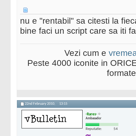
nu e "rentabil" sa citesti la fie
bine faci un script care sa iti 
Vezi cum e
vreme
Peste 4000 iconite in ORICE
format
22nd February 2010,
13:15
-Rares-
Ambasador
Reputatie:
54