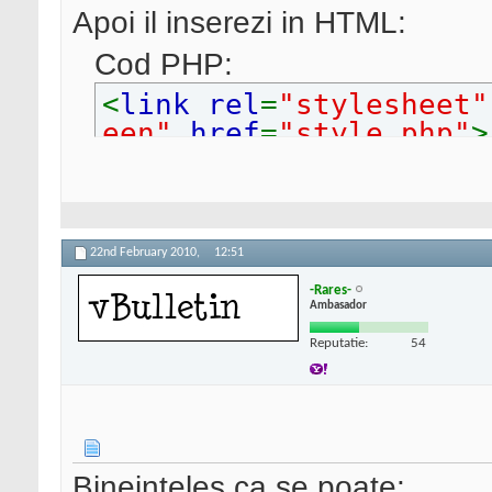
Apoi il inserezi in HTML:
Cod PHP:
<
link rel
=
"stylesheet
een"
href
=
"style.php"
22nd February 2010,
12:51
-Rares-
Ambasador
Reputatie:
54
Bineinteles ca se poate: