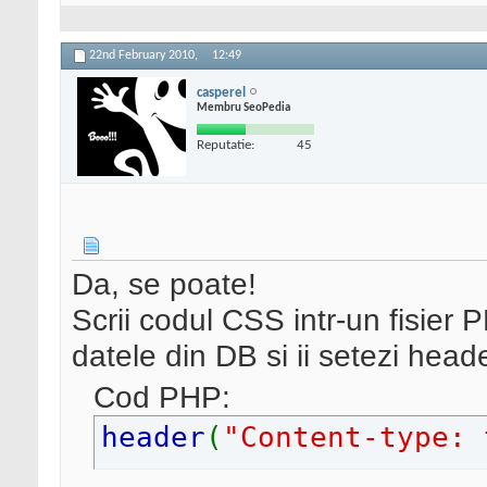
22nd February 2010,
12:49
casperel
Membru SeoPedia
Reputatie:
45
Da, se poate!
Scrii codul CSS intr-un fisier P
datele din DB si ii setezi heade
Cod PHP:
header
(
"Content-type: 