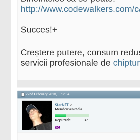
http://www.codewalkers.com/c
Succes!+
Creștere putere, consum redus
servicii profesionale de
chiptu
22nd February 2010,
12:54
StarNET
Membru SeoPedia
Reputatie:
37