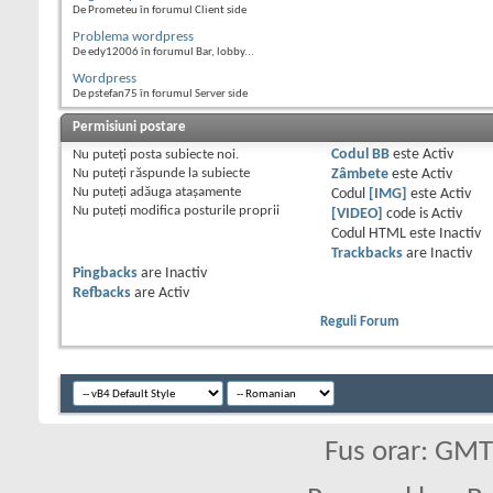
De Prometeu în forumul Client side
Problema wordpress
De edy12006 în forumul Bar, lobby...
Wordpress
De pstefan75 în forumul Server side
Permisiuni postare
Nu puteţi
posta subiecte noi.
Codul BB
este
Activ
Nu puteţi
răspunde la subiecte
Zâmbete
este
Activ
Nu puteţi
adăuga ataşamente
Codul
[IMG]
este
Activ
Nu puteţi
modifica posturile proprii
[VIDEO]
code is
Activ
Codul HTML este
Inactiv
Trackbacks
are
Inactiv
Pingbacks
are
Inactiv
Refbacks
are
Activ
Reguli Forum
Fus orar: GM