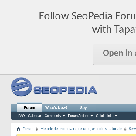
Follow SeoPedia For
with Tapa
Open in
Forum
What's New?
Spy
FAQ
Calendar
Community
Forum Actions
Quick Links
Forum
Metode de promovare, resurse, articole si tutoriale
Serv