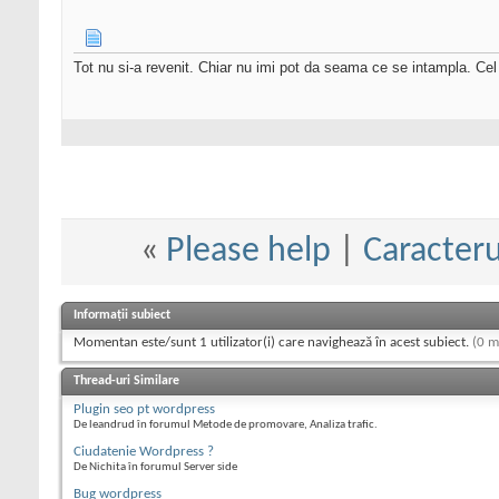
Tot nu si-a revenit. Chiar nu imi pot da seama ce se intampla. Cel 
«
Please help
|
Caracteru
Informații subiect
Momentan este/sunt 1 utilizator(i) care navighează în acest subiect.
(0 m
Thread-uri Similare
Plugin seo pt wordpress
De leandrud în forumul Metode de promovare, Analiza trafic.
Ciudatenie Wordpress ?
De Nichita în forumul Server side
Bug wordpress