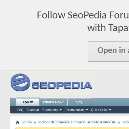
Follow SeoPedia For
with Tapa
Open in
Forum
What's New?
Spy
FAQ
Calendar
Community
Forum Actions
Quick Links
Forum
Metode de promovare, resurse, articole si tutoriale
Serv