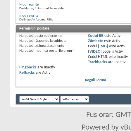
Mod rewrite
De ddumyy în forumul Server side
mod rewrite
De Emgos în forumul Utile
Permisiuni postare
Nu puteţi
posta subiecte noi.
Codul BB
este
Activ
Nu puteţi
răspunde la subiecte
Zâmbete
este
Activ
Nu puteţi
adăuga ataşamente
Codul
[IMG]
este
Activ
Nu puteţi
modifica posturile proprii
[VIDEO]
code is
Activ
Codul HTML este
Inactiv
Trackbacks
are
Inactiv
Pingbacks
are
Inactiv
Refbacks
are
Activ
Reguli Forum
Fus orar: GM
Powered by vBu