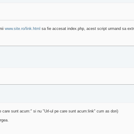
nii
www.site.ro/link.html
sa fie accesat index.php, acest script urmand sa extra
pe care sunt acum:" si nu "Url-ul pe care sunt acum:link" cum as dori)
rgea.