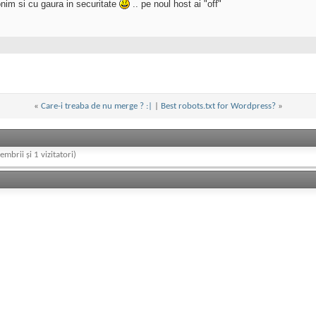
nonim si cu gaura in securitate
.. pe noul host ai "off"
«
Care-i treaba de nu merge ? :|
|
Best robots.txt for Wordpress?
»
embrii și 1 vizitatori)