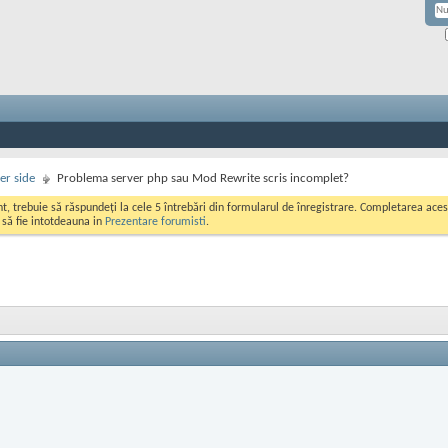
er side
Problema server php sau Mod Rewrite scris incomplet?
ont, trebuie să răspundeți la cele 5 întrebări din formularul de înregistrare. Completarea a
i să fie intotdeauna in
Prezentare forumisti
.