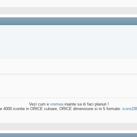
Vezi cum e
vremea
inainte sa iti faci planuri !
e 4000 iconite in ORICE culoare, ORICE dimensiune si in 5 formate:
iconsD