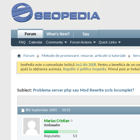
Forum
What's New?
Spy
FAQ
Calendar
Community
Forum Actions
Quick Links
Forum
Metode de promovare, resurse, articole si tutoriale
Serv
SeoPedia este o comunitate inchisă
incă din 2008
. Pentru a beneficia de un c
ajută la obținerea acestuia.
Regulile si politica Seopedia
. Primul post ar trebu
Subiect:
Problema server php sau Mod Rewrite scris incomplet?
8th September 2009,
10:31
Marius Cristian
Ambasador
Reputatie:
53