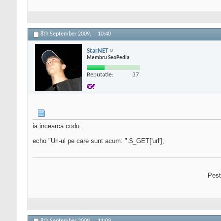
8th September 2009,
10:40
StarNET
Membru SeoPedia
Reputatie:
37
ia incearca codu:
echo "Url-ul pe care sunt acum: ".$_GET['url'];
Pest