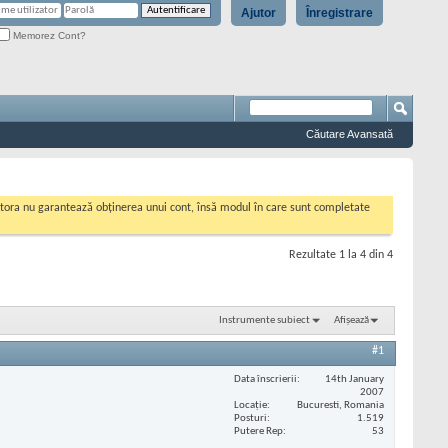
Ajutor
Înregistrare
Memorez Cont?
Căutare Avansată
cestora nu garantează obținerea unui cont, însă modul în care sunt completate
Rezultate 1 la 4 din 4
Instrumente subiect
Afișează
#1
Data înscrierii
14th January
2007
Locaţie
Bucuresti, Romania
Posturi
1.519
Putere Rep
53