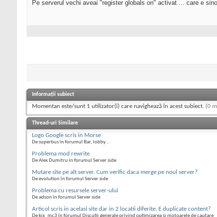
Pe serverul vechi aveai "register globals on" activat ... care e si
Informații subiect
Momentan este/sunt 1 utilizator(i) care navighează în acest subiect.
(0 m
Thread-uri Similare
Logo Google scris in Morse
De superbus în forumul Bar, lobby...
Problema mod rewrite
De Alex Dumitru în forumul Server side
Mutare site pe alt server. Cum verific daca merge pe noul server?
De evolution în forumul Server side
Problema cu resursele server-ului
De adson în forumul Server side
Articol scris in acelasi site dar in 2 locatii diferite. E duplicate content?
De kix_mc3 în forumul Discutii generale privind optimizarea si motoarele de cautare