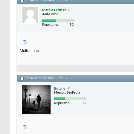
8th September 2009,
11:09
Marius Cristian
Ambasador
Reputatie:
53
Multumesc.
8th September 2009,
21:52
Butcher
Membru SeoPedia
Reputatie:
35