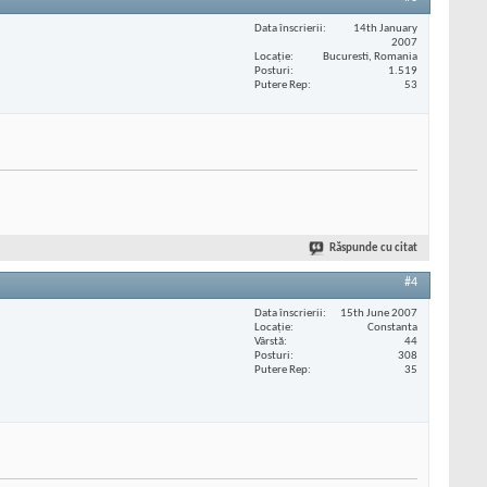
Data înscrierii
14th January
2007
Locaţie
Bucuresti, Romania
Posturi
1.519
Putere Rep
53
Răspunde cu citat
#4
Data înscrierii
15th June 2007
Locaţie
Constanta
Vârstă
44
Posturi
308
Putere Rep
35