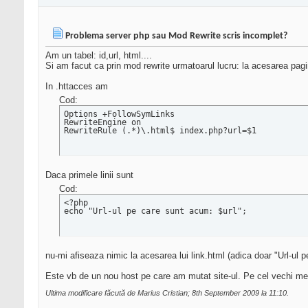
Problema server php sau Mod Rewrite scris incomplet?
Am un tabel: id,url, html....
Si am facut ca prin mod rewrite urmatoarul lucru: la acesarea pagi
In .httacces am
Cod:
Options +FollowSymLinks

RewriteEngine on

RewriteRule (.*)\.html$ index.php?url=$1
Daca primele linii sunt
Cod:
<?php

echo "Url-ul pe care sunt acum: $url";
nu-mi afiseaza nimic la acesarea lui link.html (adica doar "Url-ul 
Este vb de un nou host pe care am mutat site-ul. Pe cel vechi me
Ultima modificare făcută de Marius Cristian; 8th September 2009 la
11:10
.