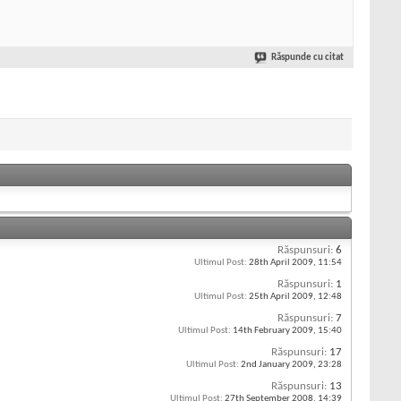
Răspunde cu citat
Răspunsuri:
6
Ultimul Post:
28th April 2009,
11:54
Răspunsuri:
1
Ultimul Post:
25th April 2009,
12:48
Răspunsuri:
7
Ultimul Post:
14th February 2009,
15:40
Răspunsuri:
17
Ultimul Post:
2nd January 2009,
23:28
Răspunsuri:
13
Ultimul Post:
27th September 2008,
14:39