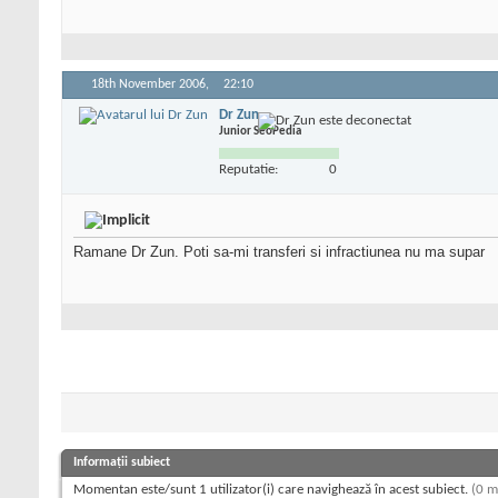
18th November 2006,
22:10
Dr Zun
Junior SeoPedia
Reputatie:
0
Ramane Dr Zun. Poti sa-mi transferi si infractiunea nu ma supar
Informații subiect
Momentan este/sunt 1 utilizator(i) care navighează în acest subiect.
(0 m