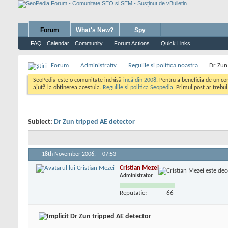
Forum
What's New?
Spy
FAQ
Calendar
Community
Forum Actions
Quick Links
Forum
Administrativ
Regulile si politica noastra
Dr Zun
SeoPedia este o comunitate inchisă
incă din 2008
. Pentru a beneficia de un c
ajută la obținerea acestuia.
Regulile si politica Seopedia
. Primul post ar trebu
Subiect:
Dr Zun tripped AE detector
18th November 2006,
07:53
Cristian Mezei
Administrator
Reputatie:
66
Dr Zun tripped AE detector