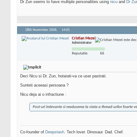
Dr Zun seems to have multiple personalities using
nicu
and
Dr Zu
18th November 2006,
14:05
Cristian Mezei
Administrator
Reputatie:
66
Deci Nicu si Dr. Zun, hotarati-va ce user pastrati.
Sunteti aceeasi persoana ?
Nicu deja ai o infractiune :
Post-uri irelevante si readucerea la viata a thread-urilor foarte ve
Co-founder of
Deepstash
. Tech lover. Dinosaur. Dad. Chef.