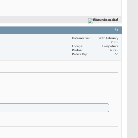
Răspunde cu citat
#2
Data înscrierii
20th February
2005
Locaţie
Everywhere
Posturi
6.975
Putere Rep
66