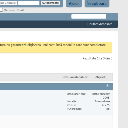
Ajutor
Înregistrare
Memorez Cont?
Căutare Avansată
cestora nu garantează obținerea unui cont, însă modul în care sunt completate
Rezultate 1 la 3 din 3
Instrumente subiect
Afișează
#1
Data înscrierii
20th February
2005
Locaţie
Everywhere
Posturi
6.975
Putere Rep
66