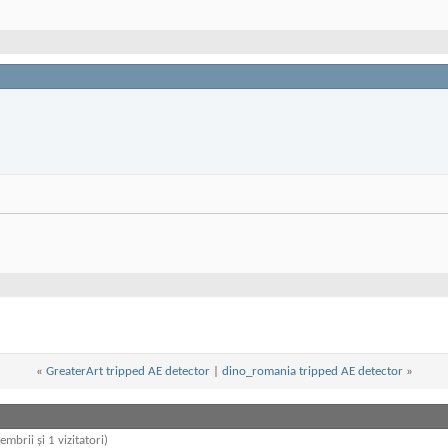
«
GreaterArt tripped AE detector
|
dino_romania tripped AE detector
»
embrii și 1 vizitatori)