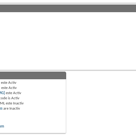
B
este
Activ
e
este
Activ
MG]
este
Activ
code is
Activ
TML este
Inactiv
ks
are
Inactiv
rum