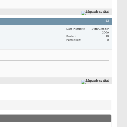
Răspunde cu citat
#3
Data înscrierii
24th October
2006
Posturi
10
Putere Rep
0
Răspunde cu citat