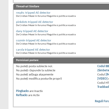
Thread-uri Similare
resahc tripped AE detector
De Cristian Mezei în forumul Regulile si politica noastra
pinkdots tripped AE detector
De Cristian Mezei în forumul Regulile si politica noastra
dany tripped AE detector
De Cristian Mezei în forumul Regulile si politica noastra
cozmin tripped AE detector
De Cristian Mezei în forumul Regulile si politica noastra
carola tripped AE detector
De Cristian Mezei în forumul Regulile si politica noastra
Permisiuni postare
Nu puteţi
posta subiecte noi.
Codul B
Nu puteţi
răspunde la subiecte
Zâmbet
Nu puteţi
adăuga ataşamente
Codul
[I
Nu puteţi
modifica posturile proprii
[VIDEO]
Codul H
Trackbac
Pingbacks
are
Inactiv
Refbacks
are
Activ
Reguli Fo