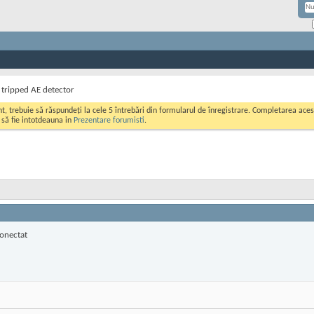
 tripped AE detector
ont, trebuie să răspundeți la cele 5 întrebări din formularul de înregistrare. Completarea a
i să fie intotdeauna in
Prezentare forumisti
.