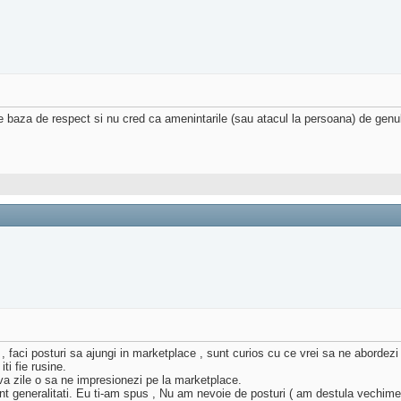
za de respect si nu cred ca amenintarile (sau atacul la persoana) de genul c
 , faci posturi sa ajungi in marketplace , sunt curios cu ce vrei sa ne abordez
i fie rusine.
a zile o sa ne impresionezi pe la marketplace.
e sunt generalitati. Eu ti-am spus , Nu am nevoie de posturi ( am destula vechime