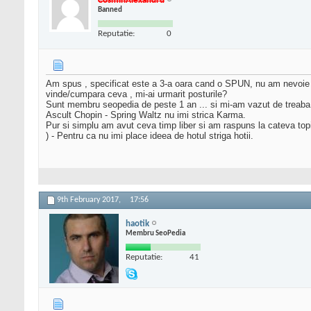
CosminAlexandru
Banned
Reputatie:
0
Am spus , specificat este a 3-a oara cand o SPUN, nu am nevoie
vinde/cumpara ceva , mi-ai urmarit posturile?
Sunt membru seopedia de peste 1 an ... si mi-am vazut de treaba
Ascult Chopin - Spring Waltz nu imi strica Karma.
Pur si simplu am avut ceva timp liber si am raspuns la cateva to
) - Pentru ca nu imi place ideea de hotul striga hotii.
9th February 2017,
17:56
haotik
Membru SeoPedia
Reputatie:
41