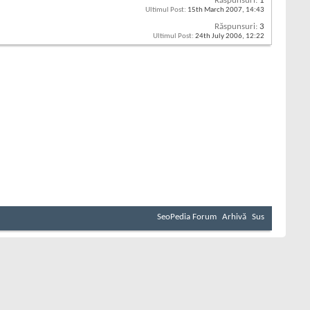
Răspunsuri:
1
Ultimul Post:
15th March 2007,
14:43
Răspunsuri:
3
Ultimul Post:
24th July 2006,
12:22
SeoPedia Forum
Arhivă
Sus