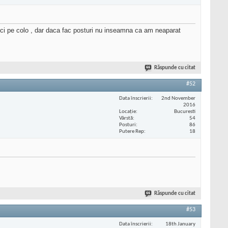
ici pe colo , dar daca fac posturi nu inseamna ca am neaparat
Răspunde cu citat
#52
Data înscrierii
2nd November
2016
Locaţie
Bucuresti
Vârstă
54
Posturi
86
Putere Rep
18
Răspunde cu citat
#53
Data înscrierii
18th January