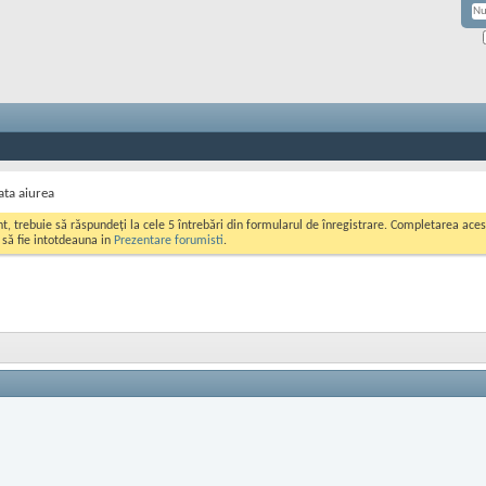
ata aiurea
ont, trebuie să răspundeți la cele 5 întrebări din formularul de înregistrare. Completarea a
i să fie intotdeauna in
Prezentare forumisti
.