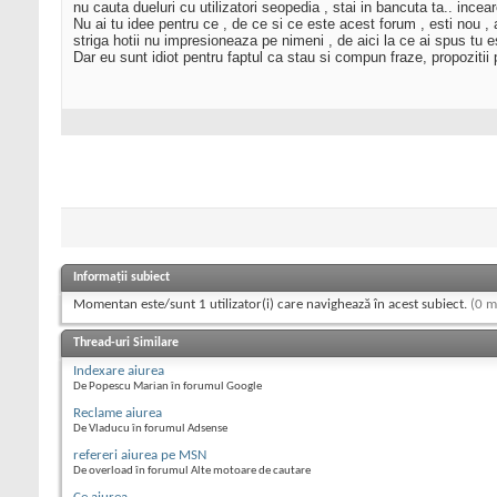
nu cauta dueluri cu utilizatori seopedia , stai in bancuta ta.. incear
Nu ai tu idee pentru ce , de ce si ce este acest forum , esti nou , 
striga hotii nu impresioneaza pe nimeni , de aici la ce ai spus tu e
Dar eu sunt idiot pentru faptul ca stau si compun fraze, propozitii p
Informații subiect
Momentan este/sunt 1 utilizator(i) care navighează în acest subiect.
(0 m
Thread-uri Similare
Indexare aiurea
De Popescu Marian în forumul Google
Reclame aiurea
De Vladucu în forumul Adsense
refereri aiurea pe MSN
De overload în forumul Alte motoare de cautare