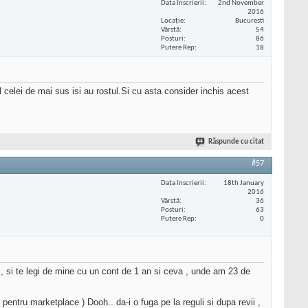
Data înscrierii
2nd November
2016
Locaţie
Bucuresti
Vârstă
54
Posturi
86
Putere Rep
18
elei de mai sus isi au rostul.Si cu asta consider inchis acest
Răspunde cu citat
#57
Data înscrierii
18th January
2016
Vârstă
36
Posturi
63
Putere Rep
0
i , si te legi de mine cu un cont de 1 an si ceva , unde am 23 de
 pentru marketplace ) Dooh.. da-i o fuga pe la reguli si dupa revii ,