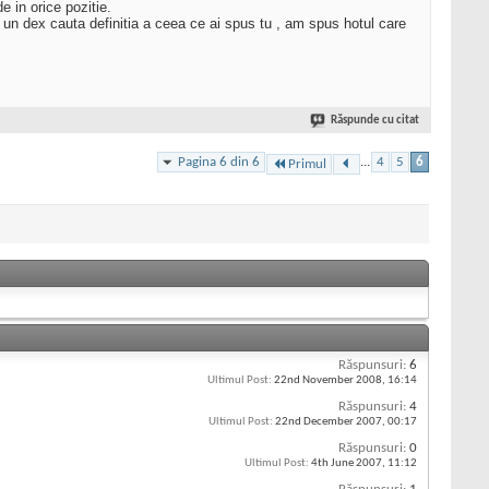
e in orice pozitie.
ia un dex cauta definitia a ceea ce ai spus tu , am spus hotul care
Răspunde cu citat
Pagina 6 din 6
...
4
5
6
Primul
Răspunsuri:
6
Ultimul Post:
22nd November 2008,
16:14
Răspunsuri:
4
Ultimul Post:
22nd December 2007,
00:17
Răspunsuri:
0
Ultimul Post:
4th June 2007,
11:12