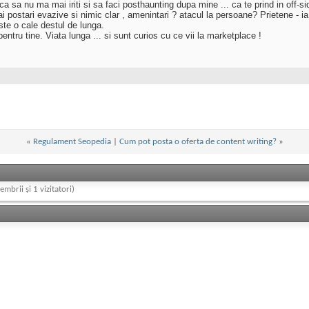
ca sa nu ma mai iriti si sa faci posthaunting dupa mine ... ca te prind in off-sid
ai postari evazive si nimic clar , amenintari ? atacul la persoane? Prietene - 
ste o cale destul de lunga.
entru tine. Viata lunga ... si sunt curios cu ce vii la marketplace !
«
Regulament Seopedia
|
Cum pot posta o oferta de content writing?
»
embrii și 1 vizitatori)