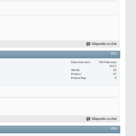
Răspunde cu citat
#55
Data înscrierii
9th February
2017
Vârstă
33
Posturi
47
Putere Rep
0
Răspunde cu citat
#56