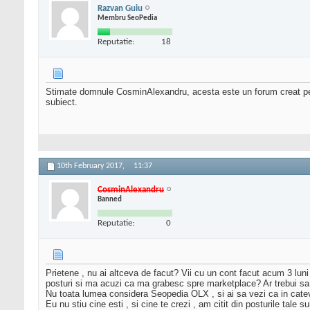
Razvan Guiu
Membru SeoPedia
Reputatie:
18
Stimate domnule CosminAlexandru, acesta este un forum creat pe ba
subiect.
10th February 2017,
11:37
CosminAlexandru
Banned
Reputatie:
0
Prietene , nu ai altceva de facut? Vii cu un cont facut acum 3 luni
posturi si ma acuzi ca ma grabesc spre marketplace? Ar trebui sa it
Nu toata lumea considera Seopedia OLX , si ai sa vezi ca in catev
Eu nu stiu cine esti , si cine te crezi , am citit din posturile tal