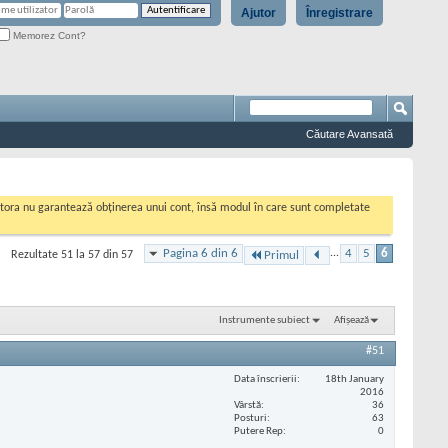
Ajutor
Înregistrare
Memorez Cont?
Căutare Avansată
cestora nu garantează obținerea unui cont, însă modul în care sunt completate
Pagina 6 din 6
...
4
5
6
Rezultate 51 la 57 din 57
Primul
Instrumente subiect
Afișează
#51
Data înscrierii
18th January
2016
Vârstă
36
Posturi
63
Putere Rep
0