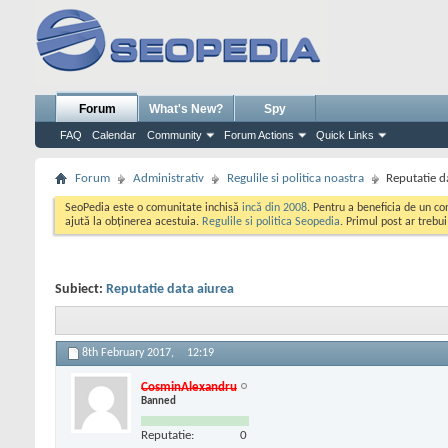
Forum
What's New?
Spy
FAQ
Calendar
Community
Forum Actions
Quick Links
Forum
Administrativ
Regulile si politica noastra
Reputatie d
SeoPedia este o comunitate inchisă
incă din 2008
. Pentru a beneficia de un c
ajută la obținerea acestuia.
Regulile si politica Seopedia
. Primul post ar trebu
Subiect:
Reputatie data aiurea
8th February 2017,
12:19
CosminAlexandru
Banned
Reputatie:
0