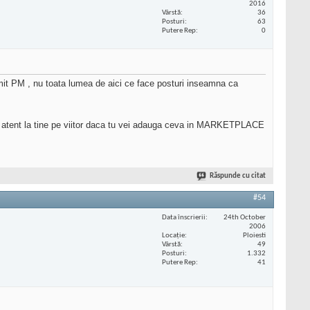
2016
Vârstă
36
Posturi
63
Putere Rep
0
 PM , nu toata lumea de aici ce face posturi inseamna ca
iu atent la tine pe viitor daca tu vei adauga ceva in MARKETPLACE
Răspunde cu citat
#54
Data înscrierii
24th October
2006
Locaţie
Ploiesti
Vârstă
49
Posturi
1.332
Putere Rep
41