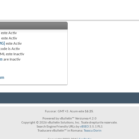
B
este
Activ
e
este
Activ
MG]
este
Activ
code is
Activ
TML este
Inactiv
ks
are
Inactiv
rum
Fus orar: GMT +3. Acum este
16:25
.
Powered by vBulletin™ Versiunea 4.2.0
Copyright © 2026 vBulletin Solutions, Inc. Toate drepturile rezervate.
Search Engine Friendly URLs by
vBSEO
3.5.1 PL1
Traducere vBulletin™ in Romana:
Teascu Dorin