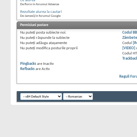
Ce aiurea
De florin în forumul Adsense
Rezultate aiurea la cautari
De JamesQ în forumul Google
Permisiuni postare
Nu puteţi
posta subiecte noi.
Codul B
Nu puteţi
răspunde la subiecte
Zâmbet
Nu puteţi
adăuga ataşamente
Codul
[I
Nu puteţi
modifica posturile proprii
[VIDEO]
Codul H
Trackbac
Pingbacks
are
Inactiv
Refbacks
are
Activ
Reguli Fo