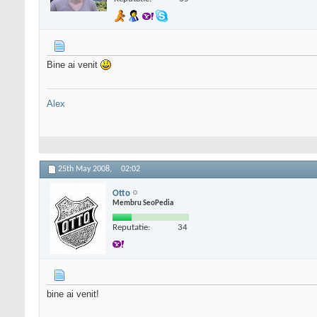
Bine ai venit
Alex
25th May 2008,
02:02
Otto
Membru SeoPedia
Reputatie:
34
bine ai venit!