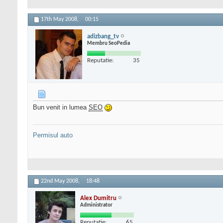
17th May 2008,
00:15
adizbang_tv
Membru SeoPedia
Reputatie:
35
Bun venit in lumea
SEO
Permisul auto
22nd May 2008,
18:48
Alex Dumitru
Administrator
Reputatie:
65