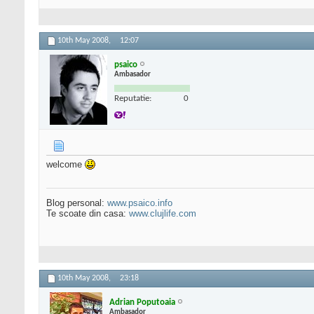
10th May 2008,
12:07
psaico
Ambasador
Reputatie:
0
welcome
Blog personal:
www.psaico.info
Te scoate din casa:
www.clujlife.com
10th May 2008,
23:18
Adrian Poputoaia
Ambasador