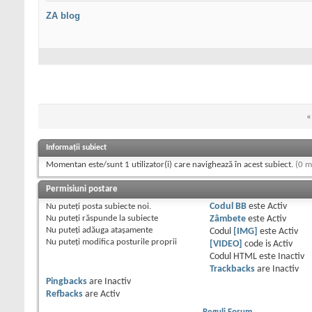
ZA blog
«
Informații subiect
Momentan este/sunt 1 utilizator(i) care navighează în acest subiect.
(0 m
Permisiuni postare
Nu puteţi
posta subiecte noi.
Codul BB
este
Activ
Nu puteţi
răspunde la subiecte
Zâmbete
este
Activ
Nu puteţi
adăuga ataşamente
Codul
[IMG]
este
Activ
Nu puteţi
modifica posturile proprii
[VIDEO]
code is
Activ
Codul HTML este
Inactiv
Trackbacks
are
Inactiv
Pingbacks
are
Inactiv
Refbacks
are
Activ