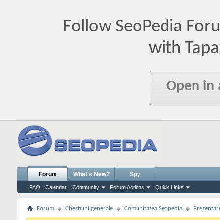
Follow SeoPedia For
with Tapa
Open in
Forum
What's New?
Spy
FAQ
Calendar
Community
Forum Actions
Quick Links
Forum
Chestiuni generale
Comunitatea Seopedia
Prezentare