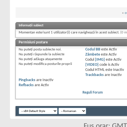
«
o
Informații subiect
Momentan este/sunt 1 utilizator(i) care navighează în acest subiect.
(0 m
Permisiuni postare
Nu puteţi
posta subiecte noi.
Codul BB
este
Activ
Nu puteţi
răspunde la subiecte
Zâmbete
este
Activ
Nu puteţi
adăuga ataşamente
Codul
[IMG]
este
Activ
Nu puteţi
modifica posturile proprii
[VIDEO]
code is
Activ
Codul HTML este
Inactiv
Trackbacks
are
Inactiv
Pingbacks
are
Inactiv
Refbacks
are
Activ
Reguli Forum
Fus orar: GM