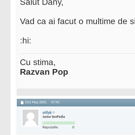
Salut Dany,
Vad ca ai facut o multime de si
:hi:
Cu stima,
Razvan Pop
31st May 2005,
07:43
otilyk
Junior SeoPedia
Reputatie:
0