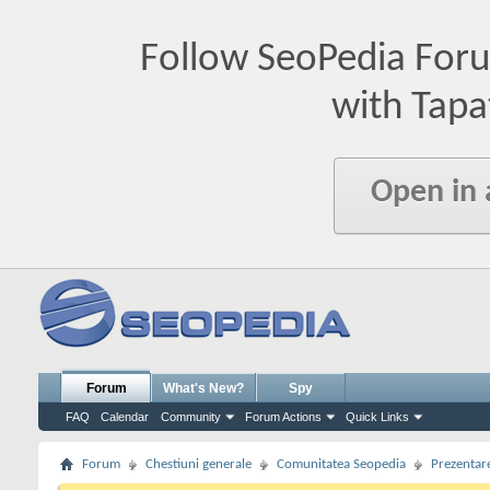
Follow SeoPedia For
with Tapa
Open in
Forum
What's New?
Spy
FAQ
Calendar
Community
Forum Actions
Quick Links
Forum
Chestiuni generale
Comunitatea Seopedia
Prezentare