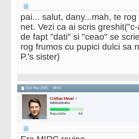
pai... salut, dany...mah, te ro
net. Vezi ca ai scris greshit("c
de fapt "dati" si "ceao" se scri
rog frumos cu pupici dulci sa n
P.'s sister)
31st May 2005,
08:41
Cristian Mezei
Administrator
Reputatie:
66