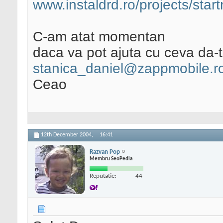
www.instaldrd.ro/projects/star
C-am atat momentan
daca va pot ajuta cu ceva da-t
stanica_daniel@zappmobile.r
Ceao
12th December 2004,
16:41
Razvan Pop
Membru SeoPedia
Reputatie:
44