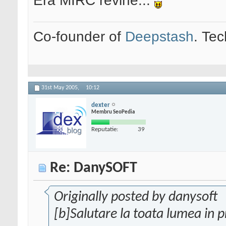
Era MIRC revine...
Co-founder of
Deepstash
. Tec
31st May 2005,
10:12
dexter
Membru SeoPedia
Reputatie:
39
Re: DanySOFT
Originally posted by danysoft
[b]Salutare la toata lumea in 