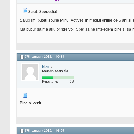
Salut, Seopedia!
Salut! Îmi puteți spune Mihu. Activez în mediul online de 5 ani și 
Mă bucur să mă aflu printre voi! Sper să ne înțelegem bine și să 
27th January 2015,
09:33
hl2u
Membru SeoPedia
Reputatie:
38
Bine ai venit!
27th January 2015,
09:38