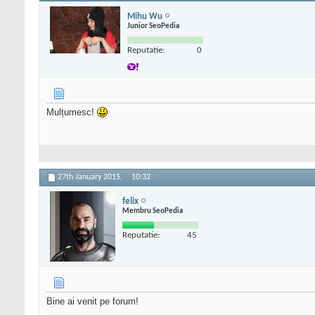
Mihu Wu
Junior SeoPedia
Reputatie:
0
Mulțumesc!
27th January 2015,
10:32
felix
Membru SeoPedia
Reputatie:
45
Bine ai venit pe forum!