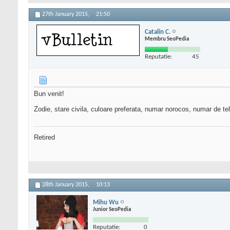
27th January 2015,
21:50
Catalin C.
Membru SeoPedia
Reputatie:
45
Bun venit!
Zodie, stare civila, culoare preferata, numar norocos, numar de te
Retired
28th January 2015,
10:13
Mihu Wu
Junior SeoPedia
Reputatie:
0