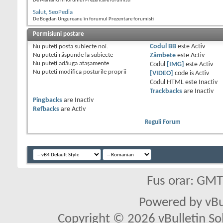
De MarianG în forumul Prezentare forumisti
Salut, SeoPedia
De Bogdan Ungureanu în forumul Prezentare forumisti
Permisiuni postare
Nu puteţi
posta subiecte noi.
Codul BB
este
Activ
Nu puteţi
răspunde la subiecte
Zâmbete
este
Activ
Nu puteţi
adăuga ataşamente
Codul
[IMG]
este
Activ
Nu puteţi
modifica posturile proprii
[VIDEO]
code is
Activ
Codul HTML este
Inactiv
Trackbacks
are
Inactiv
Pingbacks
are
Inactiv
Refbacks
are
Activ
Reguli Forum
Fus orar: GM
Powered by vBu
Copyright © 2026 vBulletin Solu