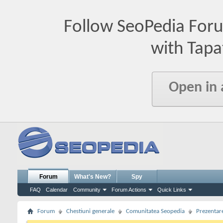
Follow SeoPedia For
with Tapa
Open in
Forum
What's New?
Spy
FAQ
Calendar
Community
Forum Actions
Quick Links
Forum
Chestiuni generale
Comunitatea Seopedia
Prezentare