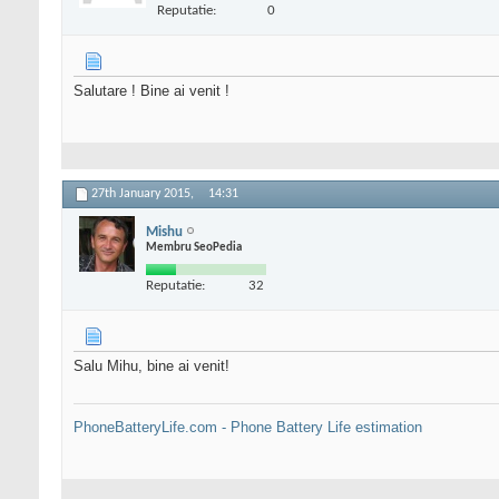
Reputatie:
0
Salutare ! Bine ai venit !
27th January 2015,
14:31
Mishu
Membru SeoPedia
Reputatie:
32
Salu Mihu, bine ai venit!
PhoneBatteryLife.com - Phone Battery Life estimation