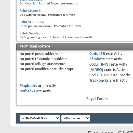
De Mihai_Is în forumul Prezentare forumisti
Salut Seopedia!
De psyder în forumul Prezentare forumisti
Salut SEOPEDIA
De sergiuliano în forumul Prezentare forumisti
Salut, SeoPedia
De Bogdan Ungureanu în forumul Prezentare forumisti
Permisiuni postare
Nu puteţi
posta subiecte noi.
Codul BB
este
Activ
Nu puteţi
răspunde la subiecte
Zâmbete
este
Activ
Nu puteţi
adăuga ataşamente
Codul
[IMG]
este
Activ
Nu puteţi
modifica posturile proprii
[VIDEO]
code is
Activ
Codul HTML este
Inactiv
Trackbacks
are
Inactiv
Pingbacks
are
Inactiv
Refbacks
are
Activ
Reguli Forum