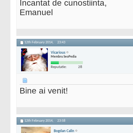
Incantat de cunostiinta,
Emanuel
12th February 2014,
23:43
Vicarious
Membru SeoPedia
Reputatie:
28
Bine ai venit!
12th February 2014,
23:58
Bogdan Calin