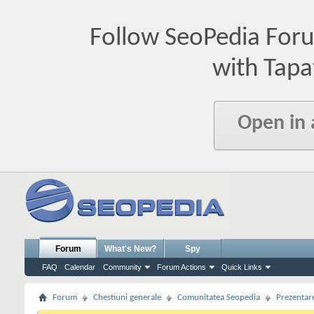
Follow SeoPedia For
with Tapa
Open in
Forum
What's New?
Spy
FAQ
Calendar
Community
Forum Actions
Quick Links
Forum
Chestiuni generale
Comunitatea Seopedia
Prezentare