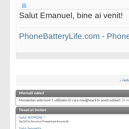
Salut Emanuel, bine ai venit!
PhoneBatteryLife.com - Phone 
«
Hel
Informații subiect
Momentan este/sunt 1 utilizator(i) care navighează în acest subiect.
(0 m
Thread-uri Similare
Salut SEOPEDIA !
De ZeT în forumul Prezentare forumisti
Salut Seopedia,