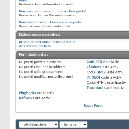
Buna :)
De deafea în forumul Prezentare forumisti
Buna seara Romania, buna seara Budapesta!
De machete în forumul Prezentare forumisti
Buna seara prieteni, buna seara Seopedia
De aucr în forumul Prezentare forumisti
Etichete pentru acest subiect
prezentare personala
,
scurta descrier
Afișează nor etichetă
Permisiuni postare
Nu puteţi
posta subiecte noi.
Codul BB
este
Activ
Nu puteţi
răspunde la subiecte
Zâmbete
este
Activ
Nu puteţi
adăuga ataşamente
Codul
[IMG]
este
Activ
Nu puteţi
modifica posturile proprii
[VIDEO]
code is
Activ
Codul HTML este
Inactiv
Trackbacks
are
Inactiv
Pingbacks
are
Inactiv
Refbacks
are
Activ
Reguli Forum