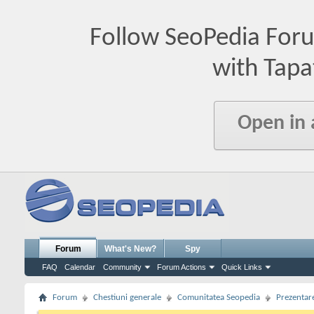
Follow SeoPedia For
with Tapa
Open in
Forum
What's New?
Spy
FAQ
Calendar
Community
Forum Actions
Quick Links
Forum
Chestiuni generale
Comunitatea Seopedia
Prezentare