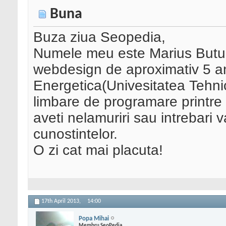
Buna
Buza ziua Seopedia,
Numele meu este Marius Butur
webdesign de aproximativ 5 an
Energetica(Univesitatea Tehn
limbare de programare printre
aveti nelamuriri sau intrebari v
cunostintelor.
O zi cat mai placuta!
17th April 2013,
14:00
Popa Mihai
Membru SeoPedia