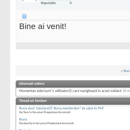
Reputatie:
0
Bine ai venit!
«
Bun
Informații subiect
Momentan este/sunt 1 utilizator(i) care navighează în acest subiect.
(0 m
Thread-uri Similare
Buna ziua! Salutare(i)! Buna membrelor! Va salut in PM!
De Tom în forumul Prezentare forumisti
Buna
De danilla în forumul Prezentare forumisti