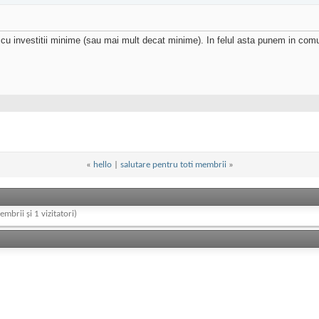
t cu investitii minime (sau mai mult decat minime). In felul asta punem in comun 
«
hello
|
salutare pentru toti membrii
»
embrii și 1 vizitatori)