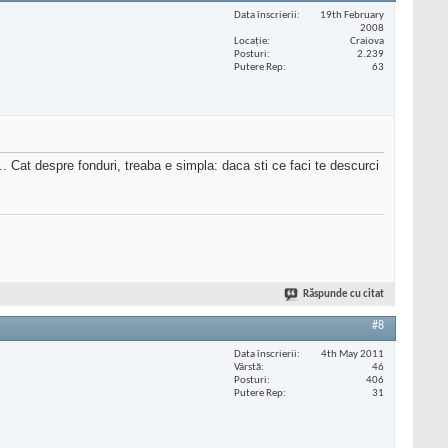
Data înscrierii
19th February
2008
Locaţie
Craiova
Posturi
2.239
Putere Rep
63
. Cat despre fonduri, treaba e simpla: daca sti ce faci te descurci
Răspunde cu citat
#8
Data înscrierii
4th May 2011
Vârstă
46
Posturi
406
Putere Rep
31