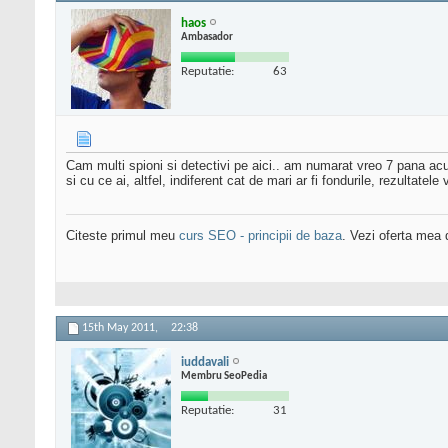
haos
Ambasador
Reputatie:
63
Cam multi spioni si detectivi pe aici.. am numarat vreo 7 pana ac
si cu ce ai, altfel, indiferent cat de mari ar fi fondurile, rezultatele
Citeste primul meu
curs SEO - principii de baza
. Vezi oferta mea
15th May 2011,
22:38
iuddavali
Membru SeoPedia
Reputatie:
31