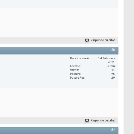
Răspunde cu citat
#6
Data înscrierii
1st February
2011
Locaţie
Buzau
Vârstă
41
Posturi
95
Putere Rep
29
Răspunde cu citat
#7