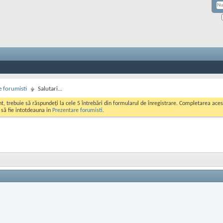
 forumisti
Salutari...
ont, trebuie să răspundeți la cele 5 întrebări din formularul de înregistrare. Completarea a
i să fie intotdeauna in
Prezentare forumisti
.