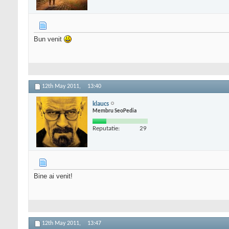
Bun venit
12th May 2011,
13:40
klaucs
Membru SeoPedia
Reputatie:
29
Bine ai venit!
12th May 2011,
13:47