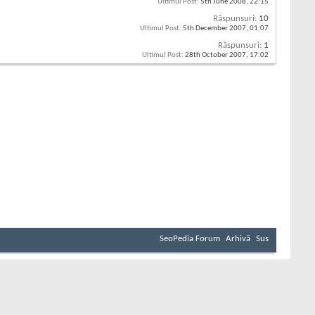
Ultimul Post:
5th June 2008,
22:15
Răspunsuri:
10
Ultimul Post:
5th December 2007,
01:07
Răspunsuri:
1
Ultimul Post:
28th October 2007,
17:02
SeoPedia Forum
Arhivă
Sus