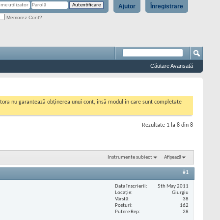
Ajutor
Înregistrare
Memorez Cont?
Căutare Avansată
cestora nu garantează obținerea unui cont, însă modul în care sunt completate
Rezultate 1 la 8 din 8
Instrumente subiect
Afișează
#1
Data înscrierii
5th May 2011
Locaţie
Giurgiu
Vârstă
38
Posturi
162
Putere Rep
28