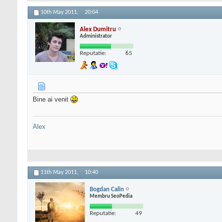
10th May 2011,
20:04
Alex Dumitru
Administrator
Reputatie:
65
Bine ai venit
Alex
11th May 2011,
10:40
Bogdan Calin
Membru SeoPedia
Reputatie:
49