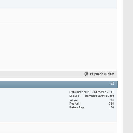
Răspunde cu citat
#2
Data înscrierii
3rd March 2011
Locaţie
Ramnicu Sarat, Buzau
Vârstă
45
Posturi
214
Putere Rep
30