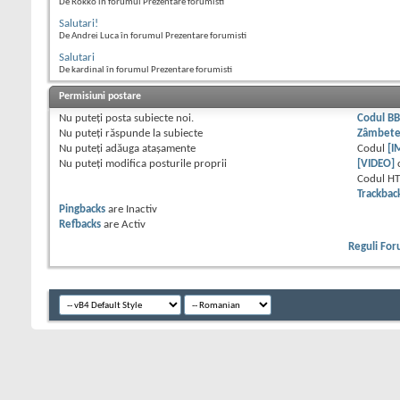
De Rokko în forumul Prezentare forumisti
Salutari!
De Andrei Luca în forumul Prezentare forumisti
Salutari
De kardinal în forumul Prezentare forumisti
Permisiuni postare
Nu puteţi
posta subiecte noi.
Codul B
Nu puteţi
răspunde la subiecte
Zâmbet
Nu puteţi
adăuga ataşamente
Codul
[I
Nu puteţi
modifica posturile proprii
[VIDEO]
Codul H
Trackbac
Pingbacks
are
Inactiv
Refbacks
are
Activ
Reguli Fo