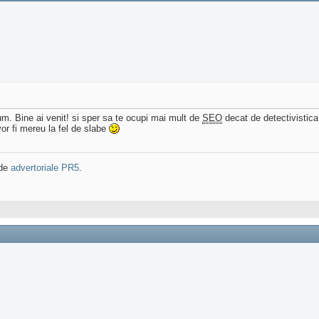
um. Bine ai venit! si sper sa te ocupi mai mult de
SEO
decat de detectivistica.
 vor fi mereu la fel de slabe
 de
advertoriale PR5
.