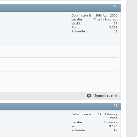
#4
Data înscrierii
20th April 2006
Locaţie
Pitesti / Bucuresti
Vârstă
37
Posturi
3.339
Putere Rep
65
Răspunde cu citat
#5
Data înscrierii
14th February
2011
Locaţie
Timisoara
Posturi
3.126
Putere Rep
49