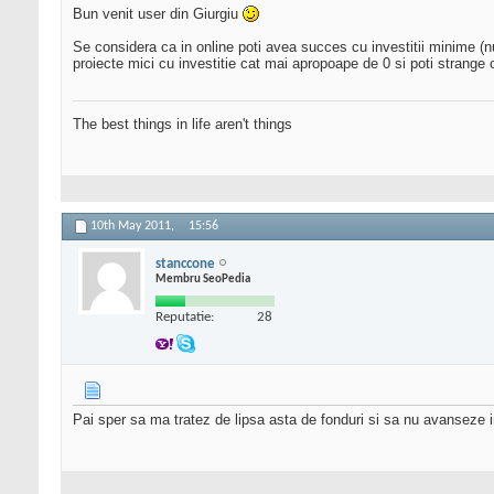
Bun venit user din Giurgiu
Se considera ca in online poti avea succes cu investitii minime (n
proiecte mici cu investitie cat mai apropoape de 0 si poti strange 
The best things in life aren't things
10th May 2011,
15:56
stanccone
Membru SeoPedia
Reputatie:
28
Pai sper sa ma tratez de lipsa asta de fonduri si sa nu avanseze 