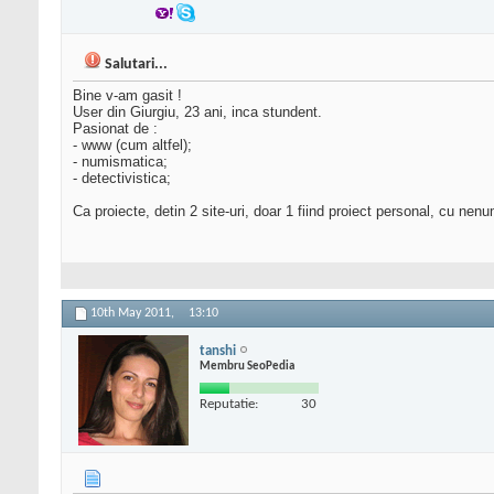
Salutari...
Bine v-am gasit !
User din Giurgiu, 23 ani, inca stundent.
Pasionat de :
- www (cum altfel);
- numismatica;
- detectivistica;
Ca proiecte, detin 2 site-uri, doar 1 fiind proiect personal, cu nen
10th May 2011,
13:10
tanshi
Membru SeoPedia
Reputatie:
30