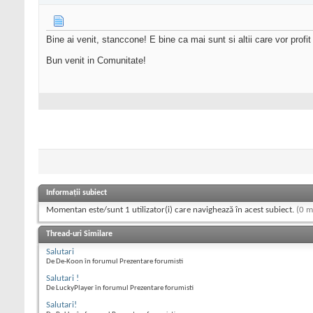
Bine ai venit, stanccone! E bine ca mai sunt si altii care vor profi
Bun venit in Comunitate!
Informații subiect
Momentan este/sunt 1 utilizator(i) care navighează în acest subiect.
(0 m
Thread-uri Similare
Salutari
De De-Koon în forumul Prezentare forumisti
Salutari !
De LuckyPlayer în forumul Prezentare forumisti
Salutari!