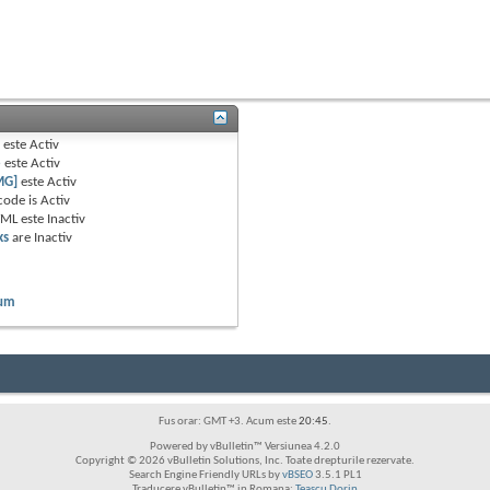
B
este
Activ
e
este
Activ
MG]
este
Activ
code is
Activ
TML este
Inactiv
ks
are
Inactiv
rum
Fus orar: GMT +3. Acum este
20:45
.
Powered by vBulletin™ Versiunea 4.2.0
Copyright © 2026 vBulletin Solutions, Inc. Toate drepturile rezervate.
Search Engine Friendly URLs by
vBSEO
3.5.1 PL1
Traducere vBulletin™ in Romana:
Teascu Dorin