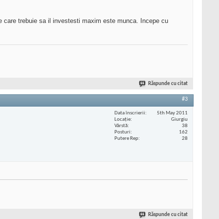
pe care trebuie sa il investesti maxim este munca. Incepe cu
Răspunde cu citat
#3
Data înscrierii
5th May 2011
Locaţie
Giurgiu
Vârstă
38
Posturi
162
Putere Rep
28
Răspunde cu citat