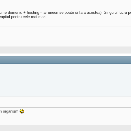
ume domeniu + hosting - iar uneori se poate si fara acestea). Singurul lucru 
capital pentru cele mai mari.
in organism!