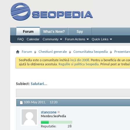
Forum
What's New?
Spy
FAQ
Calendar
Community
Forum Actions
Quick Links
Forum
Chestiuni generale
Comunitatea Seopedia
Prezentare
SeoPedia este o comunitate inchisă
incă din 2008
. Pentru a beneficia de un c
ajută la obținerea acestuia.
Regulile si politica Seopedia
. Primul post ar trebu
Subiect:
Salutari...
10th May 2011,
12:20
stanccone
Membru SeoPedia
Reputatie:
28