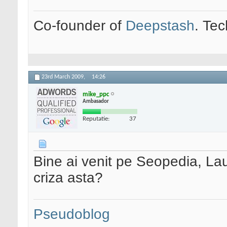
Co-founder of
Deepstash
. Tec
23rd March 2009,
14:26
mike_ppc
Ambasador
Reputatie:
37
Bine ai venit pe Seopedia, La
criza asta?
Pseudoblog