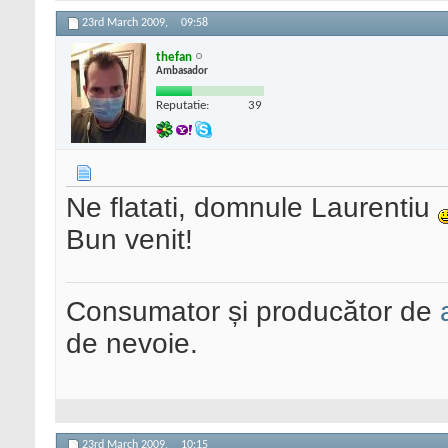
23rd March 2009,
09:58
thefan
Ambasador
Reputatie:
39
Ne flatati, domnule Laurentiu
Bun venit!
Consumator și producător de
de nevoie.
23rd March 2009,
10:15