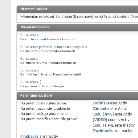
Informații subiect
Momentan este/sunt 1 utilizator(i) care navighează în acest subiect.
(0 m
Thread-uri Similare
buna seara
De Krm în forumul Prezentare forumisti
Buna seara prieteni, buna seara Seopedia
De aucr în forumul Prezentare forumisti
Buna seara
De Fium în forumul Prezentare forumisti
Buna Seara :)
De mickhhp în forumul Prezentare forumisti
Buna seara :)
De spidernet în forumul Google
Permisiuni postare
Nu puteţi
posta subiecte noi.
Codul BB
este
Activ
Nu puteţi
răspunde la subiecte
Zâmbete
este
Activ
Nu puteţi
adăuga ataşamente
Codul
[IMG]
este
Activ
Nu puteţi
modifica posturile proprii
[VIDEO]
code is
Activ
Codul HTML este
Inactiv
Trackbacks
are
Inactiv
Pingbacks
are
Inactiv