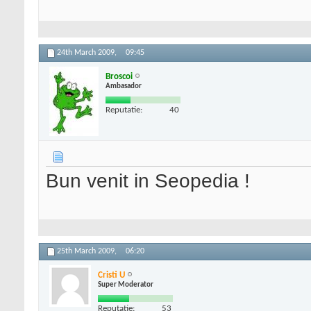
24th March 2009,
09:45
Broscoi
Ambasador
Reputatie:
40
Bun venit in Seopedia !
25th March 2009,
06:20
Cristi U
Super Moderator
Reputatie:
53