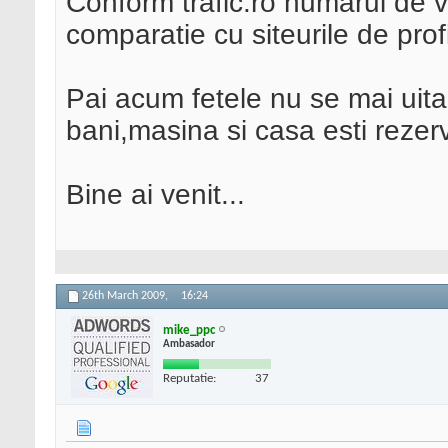
Conform trafic.ro numarul de vi
comparatie cu siteurile de profi
Pai acum fetele nu se mai uita 
bani,masina si casa esti rezerv
Bine ai venit...
26th March 2009,
16:24
mike_ppc
Ambasador
Reputatie:
37