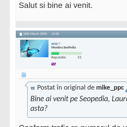
Salut si bine ai venit.
26th March 2009,
13:50
acsa
Membru SeoPedia
Reputatie:
33
Postat în original de
mike_ppc
Bine ai venit pe Seopedia, Lau
asta?