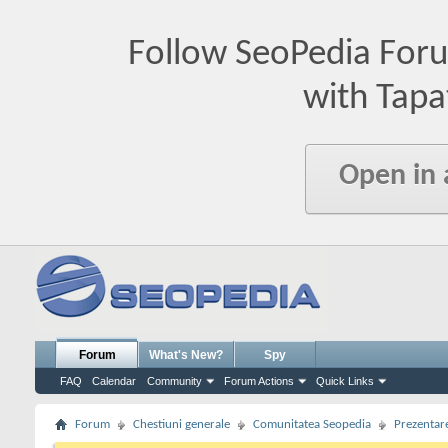
Follow SeoPedia For
with Tapa
Open in
Forum
What's New?
Spy
FAQ
Calendar
Community
Forum Actions
Quick Links
Forum
Chestiuni generale
Comunitatea Seopedia
Prezentare