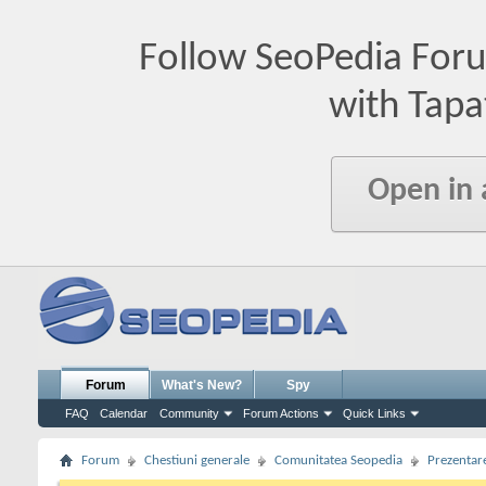
Follow SeoPedia For
with Tapa
Open in
Forum
What's New?
Spy
FAQ
Calendar
Community
Forum Actions
Quick Links
Forum
Chestiuni generale
Comunitatea Seopedia
Prezentare