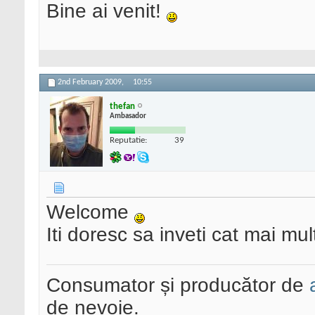
Bine ai venit!
2nd February 2009,
10:55
thefan
Ambasador
Reputatie:
39
Welcome
Iti doresc sa inveti cat mai mu
Consumator și producător de
de nevoie.