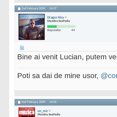
2nd February 2009,
14:37
Dragos Nicu
Membru SeoPedia
Reputatie:
44
Bine ai venit Lucian, putem ve
Poti sa dai de mine usor,
@con
2nd February 2009,
14:45
un_mic
Membru SeoPedia