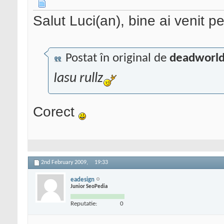
Salut Luci(an), bine ai venit 
Postat în original de
deadworld
Iasu rullz
Corect
2nd February 2009,
19:33
eadesign
Junior SeoPedia
Reputatie:
0