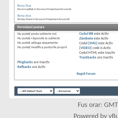
Buna Ziua
De mirceaRek în forumul Prezentare forumisti
Buna ziua
De Seo Slave în forumul Prezentare forumisti
Permisiuni postare
Nu puteţi
posta subiecte noi.
Codul BB
este
Activ
Nu puteţi
răspunde la subiecte
Zâmbete
este
Activ
Nu puteţi
adăuga ataşamente
Codul
[IMG]
este
Activ
Nu puteţi
modifica posturile proprii
[VIDEO]
code is
Activ
Codul HTML este
Inactiv
Trackbacks
are
Inactiv
Pingbacks
are
Inactiv
Refbacks
are
Activ
Reguli Forum
Fus orar: GM
Powered by vBu