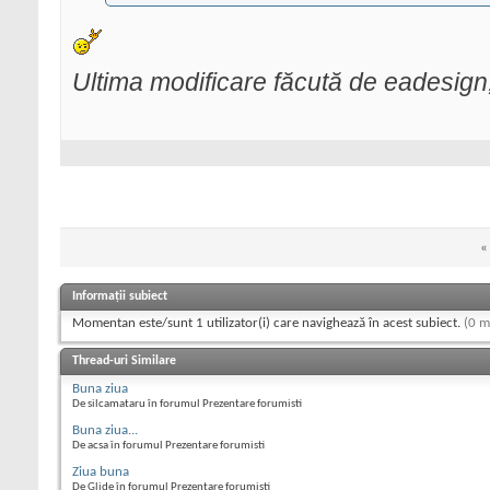
Ultima modificare făcută de eadesign
«
Informații subiect
Momentan este/sunt 1 utilizator(i) care navighează în acest subiect.
(0 m
Thread-uri Similare
Buna ziua
De silcamataru în forumul Prezentare forumisti
Buna ziua...
De acsa în forumul Prezentare forumisti
Ziua buna
De Glide în forumul Prezentare forumisti