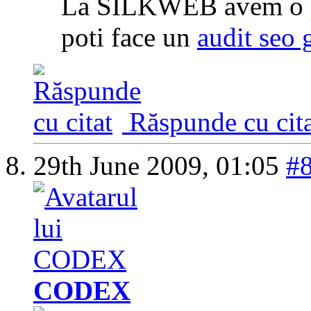
La SILKWEB avem o
poti face un
audit seo 
Răspunde cu cita
29th June 2009,
01:05
#
CODEX