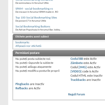
De somnulescu în forumul Utile
SPAM - social-bookmarking.ro
De inscaun în forumul SPAM made in .RO
Top 100 Social Bookmarking Sites
De poison17 în forumul Utile
Social Bookmarking Buttons
De Adrian Poputoaia în forumul Bar, lobby...
Etichete pentru acest subiect
bookmarks
Afișează nor etichetă
Permisiuni postare
Nu puteţi
posta subiecte noi.
Codul BB
este
Activ
Nu puteţi
răspunde la subiecte
Zâmbete
este
Activ
Nu puteţi
adăuga ataşamente
Codul
[IMG]
este
Activ
Nu puteţi
modifica posturile proprii
[VIDEO]
code is
Activ
Codul HTML este
Inactiv
Trackbacks
are
Inactiv
Pingbacks
are
Inactiv
Refbacks
are
Activ
Reguli Forum