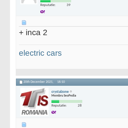
Reputatie:
39
+ inca 2
electric cars
20th December 2021,
16:10
crystalzone
Membru SeoPedia
Reputatie:
28