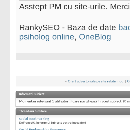
Asstept PM cu site-urile. Merci
RankySEO - Baza de date
bac
psiholog online
,
OneBlog
«
Ofert advertoriale pe site relativ nou
|
O
Informații subiect
Momentan este/sunt 1 utilizator(i) care navighează în acest subiect.
(0 m
Thread-uri Similare
social bookmarking
De Franco01 în forumul Subiecte pentru incepatori
Social Bookmarking Romanesc