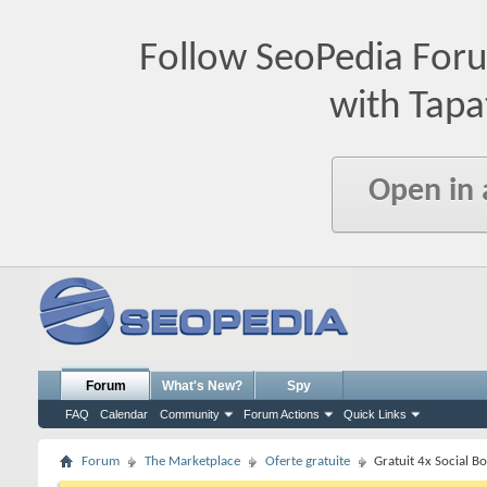
Follow SeoPedia For
with Tapa
Open in
Forum
What's New?
Spy
FAQ
Calendar
Community
Forum Actions
Quick Links
Forum
The Marketplace
Oferte gratuite
Gratuit 4x Social 