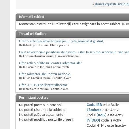
«
donez equestrianridi
Informații subiect
Momentan este/sunt 1 utilizator(i) care navighează în acest subiect.
(0 m
Thread-uri Similare
Ofer 5 articole/advertoriale pe un site generalist gratuit.
De BelaShop în forumul Oferte gratuite
Caut advertoriale pe siteuri de turism - Ofer la schimb articole in ziar nat
De Consumatorul în forumul Link-uri/Bannere
Ofer articole/site-uri contra advertoriale!
De O. Cosmin în forumul Continut web
Ofer Advertoriale Pentru Articole
De Iulian Grecu în forumul Continut web
Ofer 0,5 USD pe listare/director
De marcos29 în forumul Continut web
Permisiuni postare
Nu puteţi
posta subiecte noi.
Codul BB
este
Activ
Nu puteţi
răspunde la subiecte
Zâmbete
este
Activ
Nu puteţi
adăuga ataşamente
Codul
[IMG]
este
Activ
Nu puteţi
modifica posturile proprii
[VIDEO]
code is
Activ
Codul HTML este
Inactiv