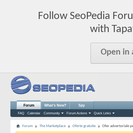
Follow SeoPedia For
with Tapa
Open in
Forum
What's New?
Spy
FAQ
Calendar
Community
Forum Actions
Quick Links
Forum
The Marketplace
Oferte gratuite
Ofer advertoriale p