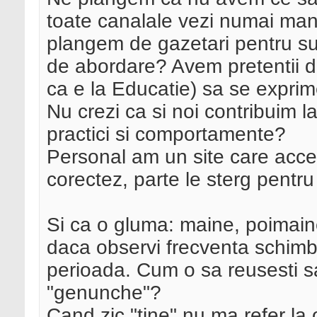
toate canalale vezi numai mane
plangem de gazetari pentru subi
de abordare? Avem pretentii de 
ca e la Educatie) sa se expri
Nu crezi ca si noi contribuim l
practici si comportamente?
Personal am un site care accep
corectez, parte le sterg pentru 
Si ca o gluma: maine, poimaine 
daca observi frecventa schimbar
perioada. Cum o sa reusesti sa-
"genunche"?
Cand zic "tine" nu ma refer l