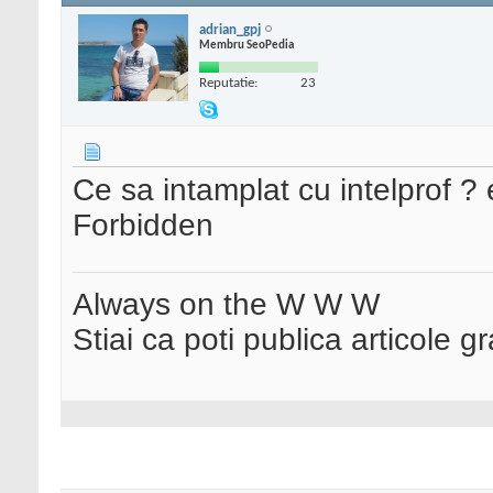
adrian_gpj
Membru SeoPedia
Reputatie:
23
Ce sa intamplat cu intelprof ? 
Forbidden
Always on the W W W
Stiai ca poti publica articole g