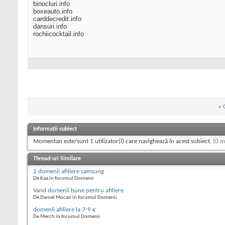
binocluri.info
boxeauto.info
carddecredit.info
dansuri.info
rochiicocktail.info
«
Informații subiect
Momentan este/sunt 1 utilizator(i) care navighează în acest subiect.
(0 m
Thread-uri Similare
2 domenii afiliere samsung
De Kaa în forumul Domenii
Vand domenii bune pentru afiliere
De Daniel Mocan în forumul Domenii
domenii afiliere la 7-9 €
De Merch în forumul Domenii