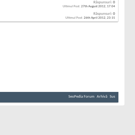
Răspunsuri:
0
Ultimul Post:
27th August 2012,
17:04
Răspunsuri:
0
Ultimul Post:
26th April 2012,
23:15
SeoPedia Forum
Arhivă
Sus