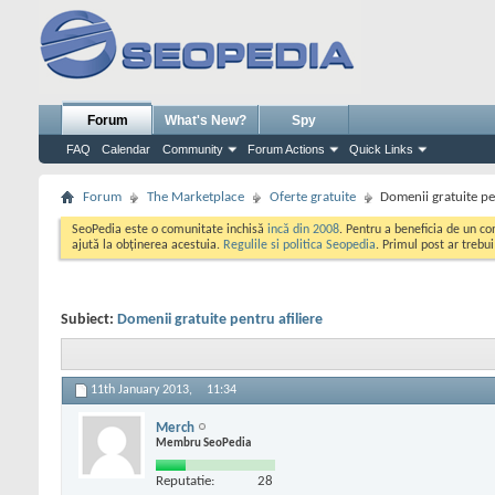
Forum
What's New?
Spy
FAQ
Calendar
Community
Forum Actions
Quick Links
Forum
The Marketplace
Oferte gratuite
Domenii gratuite pen
SeoPedia este o comunitate inchisă
incă din 2008
. Pentru a beneficia de un c
ajută la obținerea acestuia.
Regulile si politica Seopedia
. Primul post ar trebu
Subiect:
Domenii gratuite pentru afiliere
11th January 2013,
11:34
Merch
Membru SeoPedia
Reputatie:
28