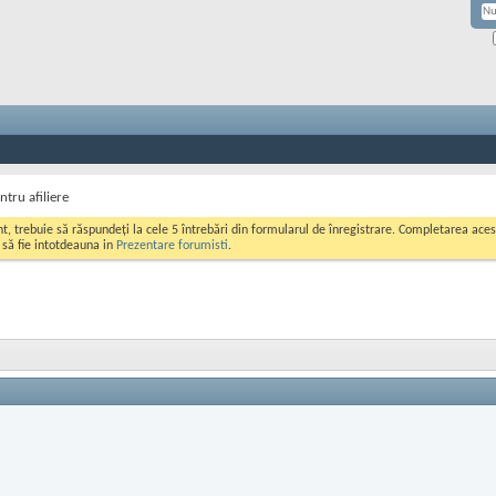
tru afiliere
ont, trebuie să răspundeți la cele 5 întrebări din formularul de înregistrare. Completarea a
i să fie intotdeauna in
Prezentare forumisti
.