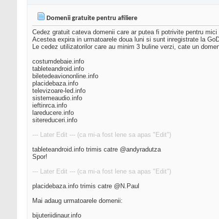
Domenii gratuite pentru afiliere
Cedez gratuit cateva domenii care ar putea fi potrivite pentru mici p
Acestea expira in urmatoarele doua luni si sunt inregistrate la Go
Le cedez utilizatorilor care au minim 3 buline verzi, cate un domen
costumdebaie.info
tableteandroid.info
biletedeaviononline.info
placidebaza.info
televizoare-led.info
sistemeaudio.info
ieftinrca.info
lareducere.info
sitereduceri.info
--- Later Edit --- (ca mi-a fost lene sa apas "Edit")
tableteandroid.info trimis catre @andyradutza
Spor!
--- Later Edit --- (ca mi-a fost lene sa apas "Edit")
placidebaza.info trimis catre @N.Paul
Mai adaug urmatoarele domenii:
bijuteriidinaur.info