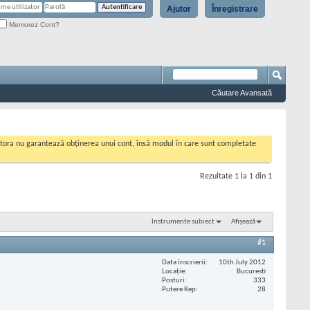
Ajutor
Înregistrare
Memorez Cont?
Căutare Avansată
cestora nu garantează obținerea unui cont, însă modul în care sunt completate
Rezultate 1 la 1 din 1
Instrumente subiect
Afișează
#1
Data înscrierii
10th July 2012
Locaţie
Bucuresti
Posturi
333
Putere Rep
28