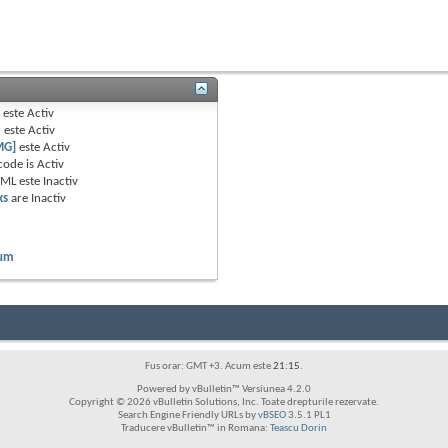
B
este
Activ
e
este
Activ
MG]
este
Activ
code is
Activ
TML este
Inactiv
ks
are
Inactiv
rum
Fus orar: GMT +3. Acum este
21:15
.
Powered by vBulletin™ Versiunea 4.2.0
Copyright © 2026 vBulletin Solutions, Inc. Toate drepturile rezervate.
Search Engine Friendly URLs by
vBSEO
3.5.1 PL1
Traducere vBulletin™ in Romana:
Teascu Dorin