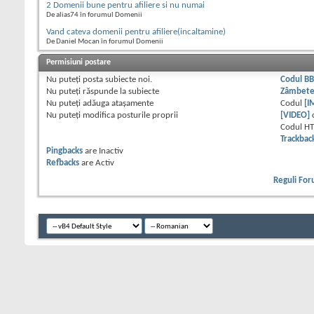
2 Domenii bune pentru afiliere si nu numai
De alias74 în forumul Domenii
Vand cateva domenii pentru afiliere(incaltamine)
De Daniel Mocan în forumul Domenii
Permisiuni postare
Nu puteţi
posta subiecte noi.
Codul B
Nu puteţi
răspunde la subiecte
Zâmbet
Nu puteţi
adăuga ataşamente
Codul
[I
Nu puteţi
modifica posturile proprii
[VIDEO]
Codul H
Trackbac
Pingbacks
are
Inactiv
Refbacks
are
Activ
Reguli Fo