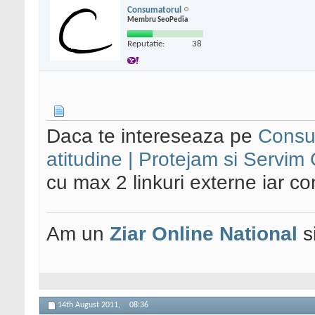
Consumatorul
Membru SeoPedia
Reputatie:
38
Daca te intereseaza pe
Consum
atitudine | Protejam si Servim
cu max 2 linkuri externe iar con
Am un
Ziar Online
National
s
14th August 2011,
08:36