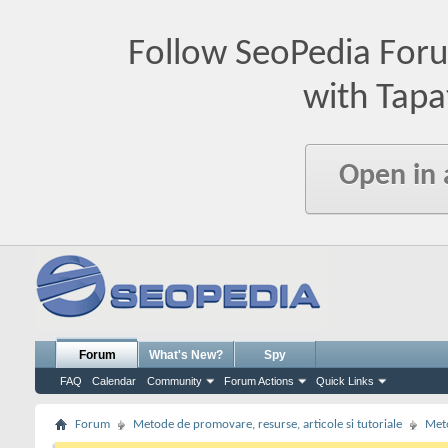
Follow SeoPedia For
with Tapa
Open in
Forum
What's New?
Spy
FAQ
Calendar
Community
Forum Actions
Quick Links
Forum
Metode de promovare, resurse, articole si tutoriale
Meto