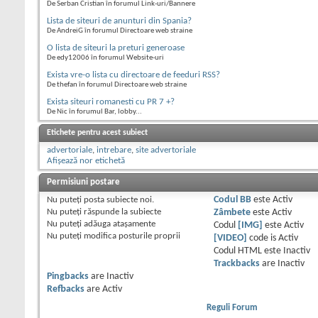
De Serban Cristian în forumul Link-uri/Bannere
Lista de siteuri de anunturi din Spania?
De AndreiG în forumul Directoare web straine
O lista de siteuri la preturi generoase
De edy12006 în forumul Website-uri
Exista vre-o lista cu directoare de feeduri RSS?
De thefan în forumul Directoare web straine
Exista siteuri romanesti cu PR 7 +?
De Nic în forumul Bar, lobby...
Etichete pentru acest subiect
advertoriale
,
intrebare
,
site advertoriale
Afișează nor etichetă
Permisiuni postare
Nu puteţi
posta subiecte noi.
Codul BB
este
Activ
Nu puteţi
răspunde la subiecte
Zâmbete
este
Activ
Nu puteţi
adăuga ataşamente
Codul
[IMG]
este
Activ
Nu puteţi
modifica posturile proprii
[VIDEO]
code is
Activ
Codul HTML este
Inactiv
Trackbacks
are
Inactiv
Pingbacks
are
Inactiv
Refbacks
are
Activ
Reguli Forum