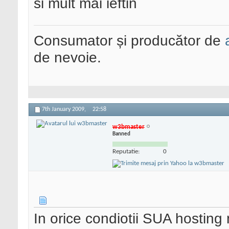
si mult mai ieftin
Consumator și producător de
de nevoie.
7th January 2009,
22:58
w3bmaster
Banned
Reputatie:
0
In orice condiotii SUA hosting m