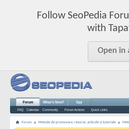
Follow SeoPedia For
with Tapa
Open in
Forum
What's New?
Spy
FAQ
Calendar
Community
Forum Actions
Quick Links
Forum
Metode de promovare, resurse, articole si tutoriale
Meto