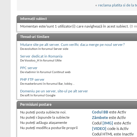
«
reclama platita si de la 
Informații subiect
Momentan este/sunt 1 utilizator(i) care navighează în acest subiect.
(0 m
Thread-uri Similare
Mutare site pe alt server. Cum verific daca merge pe noul server?
De evolution în forumul Server side
Server dedicat in Romania
De Voodoo_H în forumul Utile
PPC server
De vladimir în forumul Continut web
PHP FTP server
De masterbrumi în forumul Bar, lobby...
Domeniu pe un server, site-ul pe alt server
De soft în forumul Google
Permisiuni postare
Nu puteţi
posta subiecte noi.
Codul BB
este
Activ
Nu puteţi
răspunde la subiecte
Zâmbete
este
Activ
Nu puteţi
adăuga ataşamente
Codul
[IMG]
este
Activ
Nu puteţi
modifica posturile proprii
[VIDEO]
code is
Activ
Codul HTML este
Inactiv