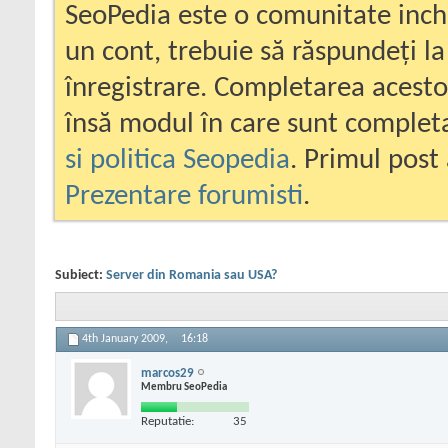
SeoPedia este o comunitate inc
un cont, trebuie să răspundeți la
înregistrare. Completarea acesto
însă modul în care sunt completa
si politica Seopedia
. Primul post 
Prezentare forumisti
.
Subiect:
Server din Romania sau USA?
4th January 2009,
16:18
marcos29
Membru SeoPedia
Reputatie:
35