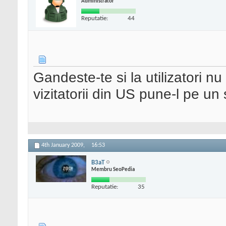
Administrator
Reputatie:
44
Gandeste-te si la utilizatori n
vizitatorii din US pune-l pe un 
4th January 2009,
16:53
B3aT
Membru SeoPedia
Reputatie:
35