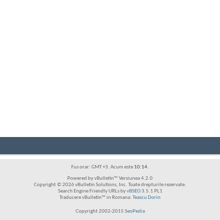
Fus orar: GMT +3. Acum este
10:14
.
Powered by vBulletin™ Versiunea 4.2.0
Copyright © 2026 vBulletin Solutions, Inc. Toate drepturile rezervate.
Search Engine Friendly URLs by
vBSEO
3.5.1 PL1
Traducere vBulletin™ in Romana:
Teascu Dorin
Copyright 2002-2015
SeoPedia