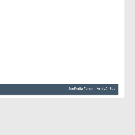
SeoPedia Forum
Arhivă
Sus