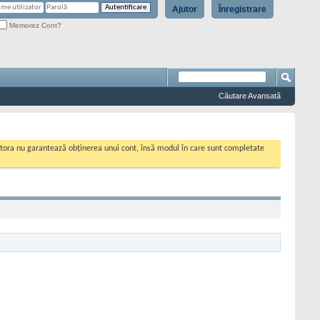
Ajutor
Înregistrare
Memorez Cont?
Căutare Avansată
cestora nu garantează obținerea unui cont, însă modul în care sunt completate