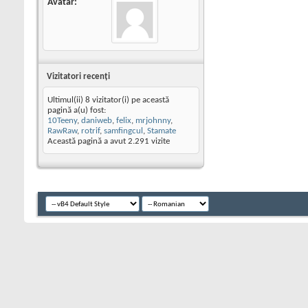
Avatar
Vizitatori recenţi
Ultimul(ii) 8 vizitator(i) pe această
pagină a(u) fost:
10Teeny
,
daniweb
,
felix
,
mrjohnny
,
RawRaw
,
rotrif
,
samfingcul
,
Stamate
Această pagină a avut
2.291
vizite