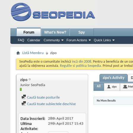
Forum
What's New?
Spy
FAQ
Calendar
Community
Forum Actions
Quick Links
Listă Membru
zipo
SeoPedia este o comunitate inchisă
incă din 2008
. Pentru a beneficia de un c
ajută la obținerea acestuia.
Regulile si politica Seopedia
. Primul post ar trebu
zipo's Activity
D
zipo
Junior SeoPedia
All
zipo
Prie
Caută toate posturile
No More Results
Caută toate subiectele deschise
Data înscrierii
28th April 2017
Ultima
29th April 2017
15:43
Activitate