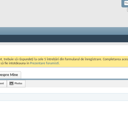
ont, trebuie să răspundeți la cele 5 întrebări din formularul de înregistrare. Completarea a
i să fie intotdeauna in
Prezentare forumisti
.
espre Mine
teni
Photos