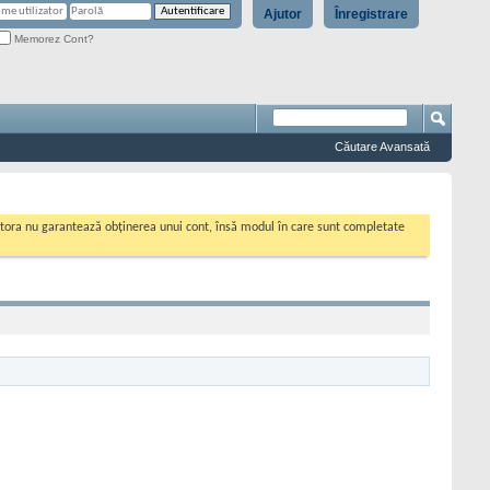
Ajutor
Înregistrare
Memorez Cont?
Căutare Avansată
cestora nu garantează obținerea unui cont, însă modul în care sunt completate