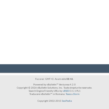
Fus orar: GMT +3. Acum este
08:46
.
Powered by vBulletin™ Versiunea 4.2.0
Copyright © 2026 vBulletin Solutions, Inc. Toate drepturile rezervate.
Search Engine Friendly URLs by
vBSEO
3.5.1 PL1
Traducere vBulletin™ in Romana:
Teascu Dorin
Copyright 2002-2015
SeoPedia