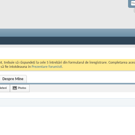
ont, trebuie să răspundeți la cele 5 întrebări din formularul de înregistrare. Completarea a
i să fie intotdeauna in
Prezentare forumisti
.
Despre Mine
ieteni
Photos