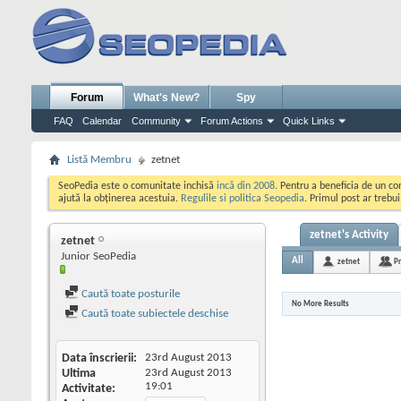
Forum
What's New?
Spy
FAQ
Calendar
Community
Forum Actions
Quick Links
Listă Membru
zetnet
SeoPedia este o comunitate inchisă
incă din 2008
. Pentru a beneficia de un c
ajută la obținerea acestuia.
Regulile si politica Seopedia
. Primul post ar trebu
zetnet's Activity
zetnet
Junior SeoPedia
All
zetnet
Pr
Caută toate posturile
No More Results
Caută toate subiectele deschise
Data înscrierii
23rd August 2013
Ultima
23rd August 2013
19:01
Activitate