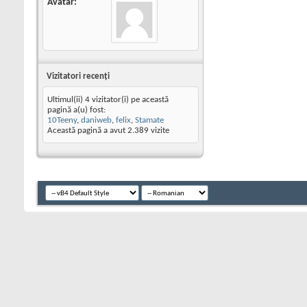
Avatar
Vizitatori recenţi
Ultimul(ii) 4 vizitator(i) pe această
pagină a(u) fost:
10Teeny
,
daniweb
,
felix
,
Stamate
Această pagină a avut
2.389
vizite