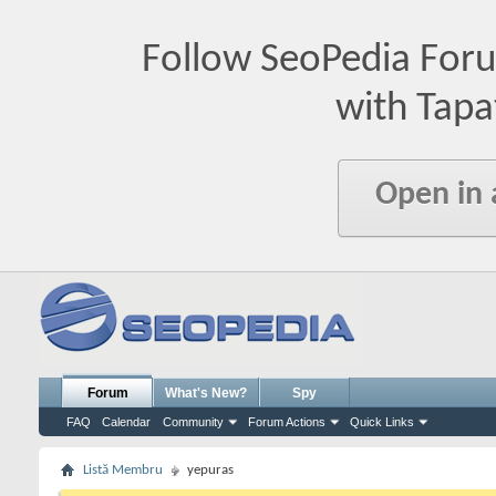
Follow SeoPedia For
with Tapa
Open in
Forum
What's New?
Spy
FAQ
Calendar
Community
Forum Actions
Quick Links
Listă Membru
yepuras