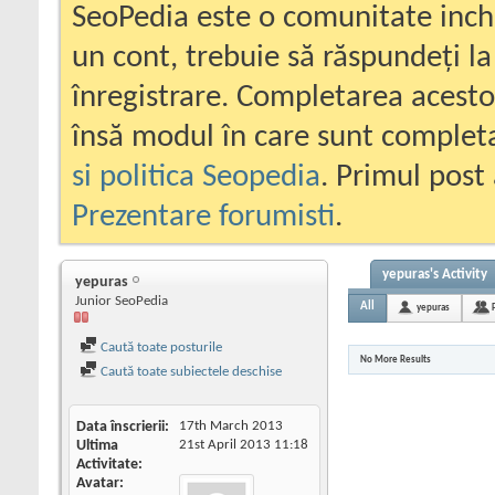
SeoPedia este o comunitate inc
un cont, trebuie să răspundeți la
înregistrare. Completarea acesto
însă modul în care sunt completa
si politica Seopedia
. Primul post 
Prezentare forumisti
.
yepuras's Activity
yepuras
Junior SeoPedia
All
yepuras
Caută toate posturile
No More Results
Caută toate subiectele deschise
Data înscrierii
17th March 2013
Ultima
21st April 2013
11:18
Activitate
Avatar