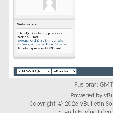
Vizitatori recenţi
Ultimul(ii) 9 vizitator(i) pe această
pagină a(u) fost:
10Teeny
,
Analiză
,
BV87FFF
,
Cristi G
,
daniweb
,
felix
,
matei
,
Raoul
,
Stamate
Această pagină a avut
2.830
vizite
Fus orar: GM
Powered by vBu
Copyright © 2026 vBulletin Solu
Search Engine Frien