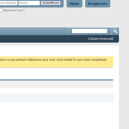
Ajutor
Înregistrare
Memorez Cont?
Căutare Avansată
cestora nu garantează obținerea unui cont, însă modul în care sunt completate