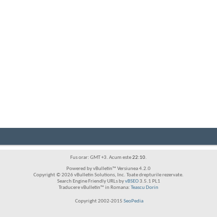
Fus orar: GMT +3. Acum este
22:10
.
Powered by vBulletin™ Versiunea 4.2.0
Copyright © 2026 vBulletin Solutions, Inc. Toate drepturile rezervate.
Search Engine Friendly URLs by
vBSEO
3.5.1 PL1
Traducere vBulletin™ in Romana:
Teascu Dorin
Copyright 2002-2015
SeoPedia