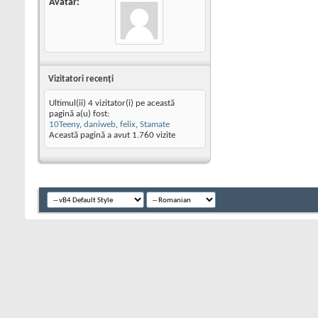
Avatar
Vizitatori recenţi
Ultimul(ii) 4 vizitator(i) pe această
pagină a(u) fost:
10Teeny
,
daniweb
,
felix
,
Stamate
Această pagină a avut
1.760
vizite