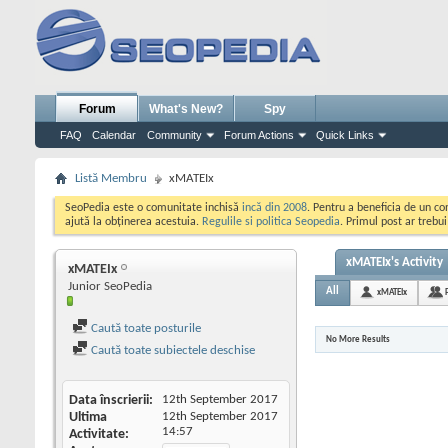
Forum
What's New?
Spy
FAQ
Calendar
Community
Forum Actions
Quick Links
Listă Membru
xMATEIx
SeoPedia este o comunitate inchisă
incă din 2008
. Pentru a beneficia de un c
ajută la obținerea acestuia.
Regulile si politica Seopedia
. Primul post ar trebu
xMATEIx's Activity
xMATEIx
Junior SeoPedia
All
xMATEIx
Caută toate posturile
No More Results
Caută toate subiectele deschise
Data înscrierii
12th September 2017
Ultima
12th September 2017
14:57
Activitate