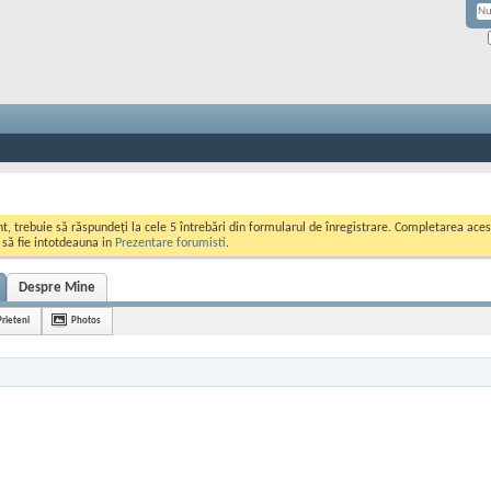
ont, trebuie să răspundeți la cele 5 întrebări din formularul de înregistrare. Completarea a
i să fie intotdeauna in
Prezentare forumisti
.
Despre Mine
Prieteni
Photos