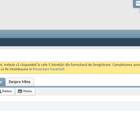
ont, trebuie să răspundeți la cele 5 întrebări din formularul de înregistrare. Completarea a
i să fie intotdeauna in
Prezentare forumisti
.
ty
Despre Mine
Prieteni
Photos