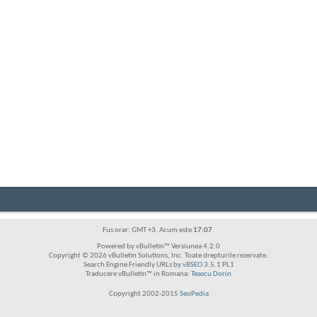
Fus orar: GMT +3. Acum este
17:07
.
Powered by vBulletin™ Versiunea 4.2.0
Copyright © 2026 vBulletin Solutions, Inc. Toate drepturile rezervate.
Search Engine Friendly URLs by
vBSEO
3.5.1 PL1
Traducere vBulletin™ in Romana:
Teascu Dorin
Copyright 2002-2015
SeoPedia