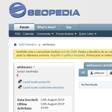
Forum
What's New?
Spy
FAQ
Calendar
Community
Forum Actions
Quick Links
Listă Membru
whitesenz
SeoPedia este o comunitate inchisă
incă din 2008
. Pentru a beneficia de un c
ajută la obținerea acestuia.
Regulile si politica Seopedia
. Primul post ar trebu
whitesenz's Activi
whitesenz
Junior SeoPedia
All
whitesenz
Caută toate posturile
No More Results
Caută toate subiectele deschise
Data înscrierii
12th August 2019
Ultima
12th August 2019
14:00
Activitate