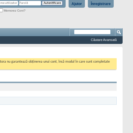
Ajutor
Înregistrare
Memorez Cont?
Căutare Avansată
cestora nu garantează obținerea unui cont, însă modul în care sunt completate