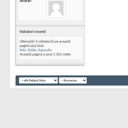
Avatar
Vizitatori recenţi
Ultimul(ii) 3 vizitator(i) pe această
pagină a(u) fost:
felix
,
Kidde
,
Rapsodia
Această pagină a avut
1.325
vizite