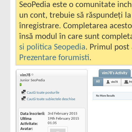
SeoPedia este o comunitate inc
un cont, trebuie să răspundeți la
înregistrare. Completarea acesto
însă modul în care sunt completa
si politica Seopedia
. Primul post 
Prezentare forumisti
.
vim78's Activity
vim78
Junior SeoPedia
All
vim78
Pr
Caută toate posturile
No More Results
Caută toate subiectele deschise
Data înscrierii
3rd February 2015
Ultima
19th February 2015
01:35
Activitate
Avatar