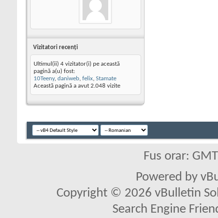
Vizitatori recenţi
Ultimul(ii) 4 vizitator(i) pe această
pagină a(u) fost:
10Teeny
,
daniweb
,
felix
,
Stamate
Această pagină a avut
2.048
vizite
Fus orar: GM
Powered by vBu
Copyright © 2026 vBulletin Solu
Search Engine Frien