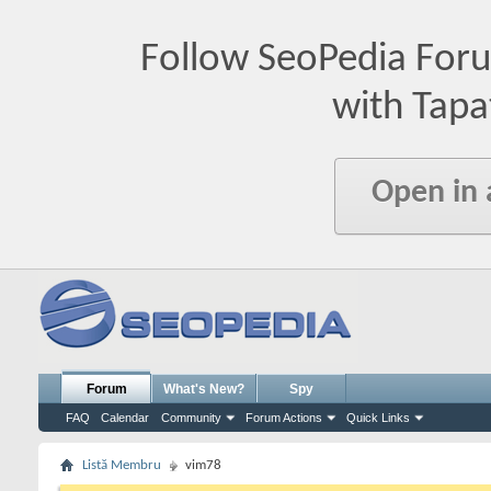
Follow SeoPedia For
with Tapa
Open in
Forum
What's New?
Spy
FAQ
Calendar
Community
Forum Actions
Quick Links
Listă Membru
vim78