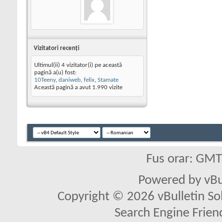
Vizitatori recenţi
Ultimul(ii) 4 vizitator(i) pe această
pagină a(u) fost:
10Teeny
,
daniweb
,
felix
,
Stamate
Această pagină a avut
1.990
vizite
Fus orar: GM
Powered by vBu
Copyright © 2026 vBulletin Solu
Search Engine Frien