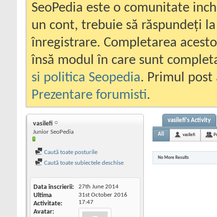
SeoPedia este o comunitate inc
un cont, trebuie să răspundeți la
înregistrare. Completarea acesto
însă modul în care sunt completa
si politica Seopedia
. Primul post 
Prezentare forumisti
.
vasilefi's Activity
vasilefi
Junior SeoPedia
All
vasilefi
P
Caută toate posturile
No More Results
Caută toate subiectele deschise
Data înscrierii
27th June 2014
Ultima
31st October 2016
17:47
Activitate
Avatar