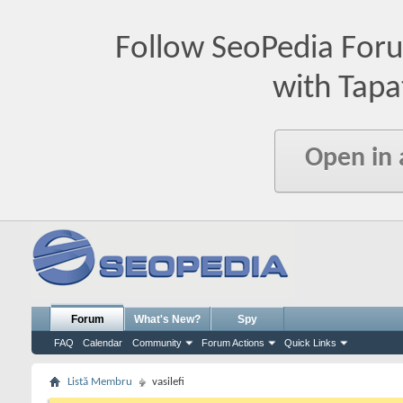
Follow SeoPedia For
with Tapa
Open in
Forum
What's New?
Spy
FAQ
Calendar
Community
Forum Actions
Quick Links
Listă Membru
vasilefi