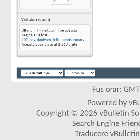
Vizitatori recenţi
Ultimul(ii) 4 vizitator(i) pe această
pagină a(u) fost:
10Teeny
,
daniweb
,
felix
,
oephsonmarv
Această pagină a avut
2.568
vizite
Fus orar: GM
Powered by vBu
Copyright © 2026 vBulletin Solu
Search Engine Frien
Traducere vBullet