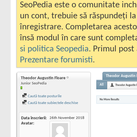
SeoPedia este o comunitate inc
un cont, trebuie să răspundeți la
înregistrare. Completarea acesto
însă modul în care sunt completa
si politica Seopedia
. Primul post 
Prezentare forumisti
.
Theodor Augustin F
Theodor Augustin Floare
Junior SeoPedia
All
Theodor Augustin 
Caută toate posturile
No More Results
Caută toate subiectele deschise
Data înscrierii
26th November 2018
Avatar