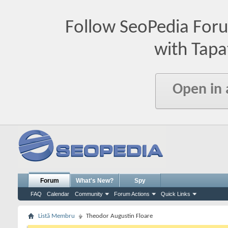
Follow SeoPedia For
with Tapa
Open in
Forum
What's New?
Spy
FAQ
Calendar
Community
Forum Actions
Quick Links
Listă Membru
Theodor Augustin Floare