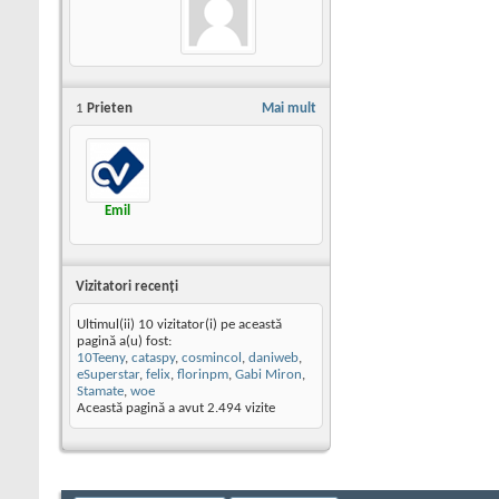
1
Prieten
Mai mult
Emil
Vizitatori recenţi
Ultimul(ii) 10 vizitator(i) pe această
pagină a(u) fost:
10Teeny
,
cataspy
,
cosmincol
,
daniweb
,
eSuperstar
,
felix
,
florinpm
,
Gabi Miron
,
Stamate
,
woe
Această pagină a avut
2.494
vizite