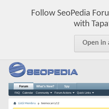
Follow SeoPedia For
with Tapa
Open in
Forum
What's New?
Spy
FAQ
Calendar
Community
Forum Actions
Quick Links
Listă Membru
teemocarry12