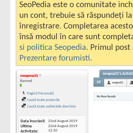
SeoPedia este o comunitate inc
un cont, trebuie să răspundeți la
înregistrare. Completarea acesto
însă modul în care sunt completa
si politica Seopedia
. Primul post 
Prezentare forumisti
.
swapna31's Activit
swapna31
Banned
All
swapna31
Pagină Personală
No More Results
Caută toate posturile
Caută toate subiectele deschise
Data înscrierii
22nd August 2019
Ultima
22nd August 2019
12:10
Activitate