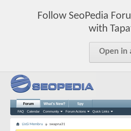
Follow SeoPedia For
with Tapa
Open in
Forum
What's New?
Spy
FAQ
Calendar
Community
Forum Actions
Quick Links
Listă Membru
swapna31