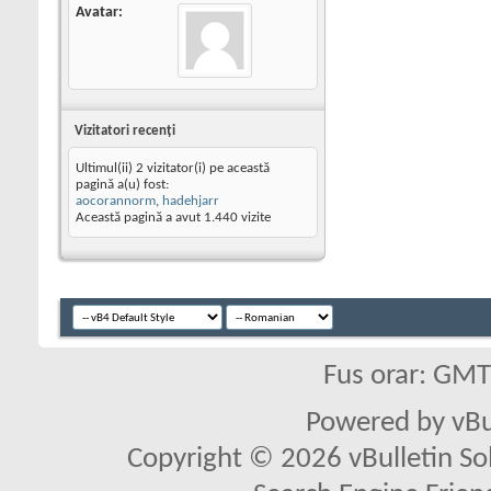
Avatar
Vizitatori recenţi
Ultimul(ii) 2 vizitator(i) pe această
pagină a(u) fost:
aocorannorm
,
hadehjarr
Această pagină a avut
1.440
vizite
Fus orar: GM
Powered by vBu
Copyright © 2026 vBulletin Solu